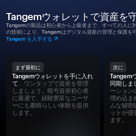
Tangemウォレットで資産を
Tangemの製品は初心者から上級者まで、すべての人
の技術により、Tangemはデジタル資産の管理と保護を
Tangem を入手する
まず最初に
次に
Tangemウォレットを手に入れ
Tange
て
、ワンタップで資産を管理
同期しま
しましょう。暗号資産初心者
ーション
に最適で、経験豊富なユーザ
埋め込ま
ーにも素晴らしい体験を提供
ムな秘密
します。
ットが侵
ます。