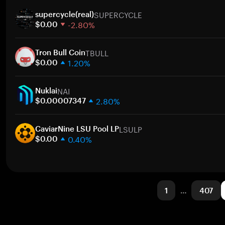
1週間
ト
SUPERCYCLE
30日間
supercycle(real)
-2.80%
時価総額
$0.00
1週間
ト
TBULL
30日間
Tron Bull Coin
1.20%
時価総額
$0.00
1週間
ト
NAI
30日間
Nuklai
2.80%
時価総額
$0.00007347
1週間
ト
LSULP
30日間
CaviarNine LSU Pool LP
0.40%
時価総額
$0.00
1週間
ト
30日間
時価総額
1
…
407
ト