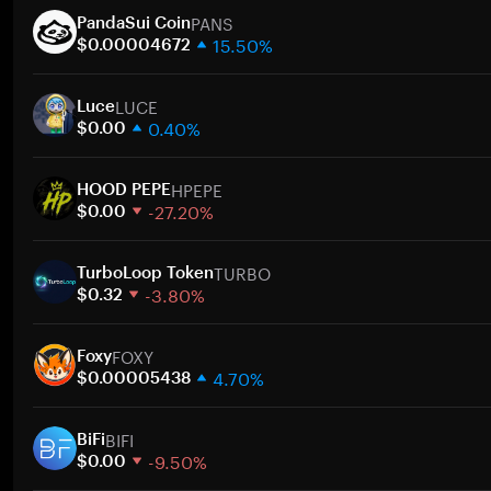
PANS
PandaSui Coin
15.50%
$0.00004672
1週間
LUCE
30日間
Luce
0.40%
時価総額
$0.00
1週間
ト
HPEPE
30日間
HOOD PEPE
-27.20%
時価総額
$0.00
1週間
ト
TURBO
30日間
TurboLoop Token
-3.80%
時価総額
$0.32
1週間
ト
FOXY
30日間
Foxy
4.70%
時価総額
$0.00005438
1週間
ト
BIFI
30日間
BiFi
-9.50%
時価総額
$0.00