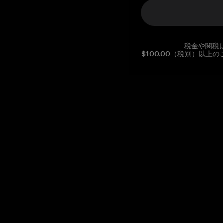
税金や関税
$100.00（税別）以
Reg. No CHE-390.112.525
Global Headquarters, Tangem AG
Baarerstrasse 10
,
6300 Zug
,
Switzerland
support@tangem.com
メールアドレスを提供することにより、当社の
プライバシーポ
リシー
を読んで理解したことを示します。
始める
暗号資産の始め方