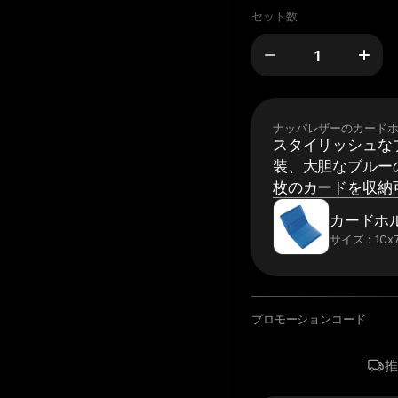
セット数
ナッパレザーのカード
スタイリッシュな
装、大胆なブルーの
枚のカードを収納
カードホ
サイズ：10x7
プロモーションコード