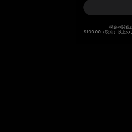
税金や関税
$100.00（税別）以
Reg. No CHE-390.112.525
Global Headquarters, Tangem AG
Baarerstrasse 10
,
6300 Zug
,
Switzerland
support@tangem.com
メールアドレスを提供することにより、当社の
プライバシーポ
リシー
を読んで理解したことを示します。
始める
暗号資産の始め方