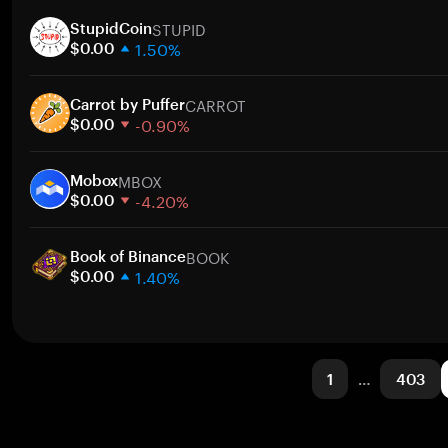
1週間
ト
STUPID
30日間
StupidCoin
1.50%
時価総額
$0.00
1週間
ト
CARROT
30日間
Carrot by Puffer
-0.90%
時価総額
$0.00
1週間
ト
MBOX
30日間
Mobox
-4.20%
時価総額
$0.00
1週間
ト
BOOK
30日間
Book of Binance
1.40%
時価総額
$0.00
1週間
ト
30日間
時価総額
1
…
403
ト