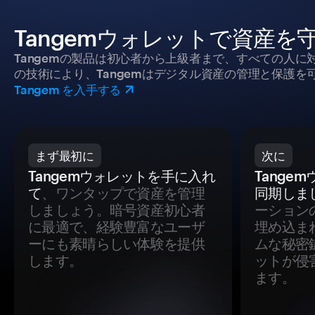
Tangemウォレットで資産を
Tangemの製品は初心者から上級者まで、すべての人
の技術により、Tangemはデジタル資産の管理と保護を
Tangem を入手する
まず最初に
次に
Tangemウォレットを手に入れ
Tange
て
、ワンタップで資産を管理
同期しま
しましょう。暗号資産初心者
ーション
に最適で、経験豊富なユーザ
埋め込ま
ーにも素晴らしい体験を提供
ムな秘密
します。
ットが侵
ます。