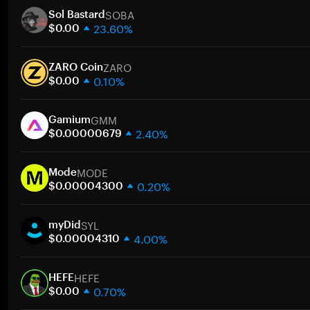
SOBA
Sol Bastard
23.60%
$0.00
1週間
ZARO
30日間
ZARO Coin
0.10%
時価総額
$0.00
1週間
ト
GMM
30日間
Gamium
2.40%
時価総額
$0.00000679
1週間
ト
MODE
30日間
Mode
0.20%
時価総額
$0.00004300
1週間
ト
SYL
30日間
myDid
4.00%
時価総額
$0.00004310
1週間
ト
HEFE
30日間
HEFE
0.70%
時価総額
$0.00