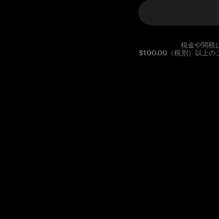
税金や関税
$100.00（税別）以
Reg. No CHE-390.112.525
Global Headquarters, Tangem AG
Baarerstrasse 10
,
6300 Zug
,
Switzerland
support@tangem.com
メールアドレスを提供することにより、当社の
プライバシーポ
リシー
を読んで理解したことを示します。
始める
暗号資産の始め方