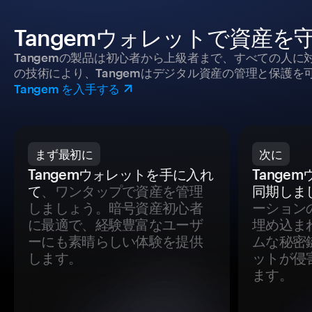
Tangemウォレットで資産を
Tangemの製品は初心者から上級者まで、すべての人
の技術により、Tangemはデジタル資産の管理と保護を
Tangem を入手する
まず最初に
次に
Tangemウォレットを手に入れ
Tange
て
、ワンタップで資産を管理
同期しま
しましょう。暗号資産初心者
ーション
に最適で、経験豊富なユーザ
埋め込ま
ーにも素晴らしい体験を提供
ムな秘密
します。
ットが侵
ます。