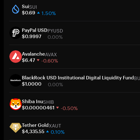
SUI
Sui
1.50%
$0.69
1週間
PYUSD
30日間
PayPal USD
0.00%
時価総額
$0.9997
1週間
ト
AVAX
30日間
Avalanche
-0.60%
時価総額
$6.47
1週間
ト
BU
30日間
BlackRock USD Institutional Digital Liquidity Fund
0.00%
時価総額
$1.0000
1週間
ト
SHIB
30日間
Shiba Inu
-0.50%
時価総額
$0.00000461
1週間
ト
XAUT
30日間
Tether Gold
0.10%
時価総額
$4,335.55