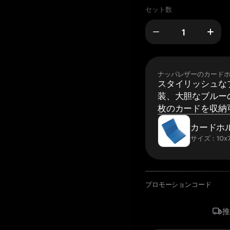
セット数
ナッパレザーのカード
スタイリッシュな
装、大胆なブルーの
枚のカードを収納
カードホ
サイズ：10x7
プロモーションコード