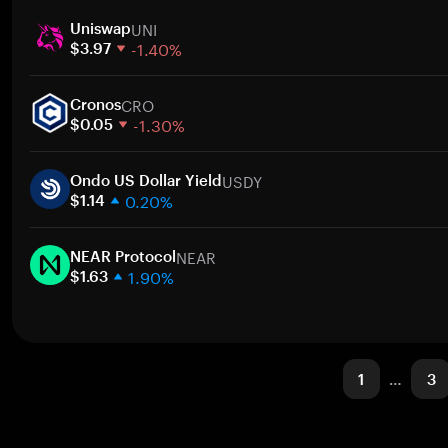
1週間
ト
UNI
30日間
Uniswap
-1.40%
時価総額
$3.97
1週間
ト
CRO
30日間
Cronos
-1.30%
時価総額
$0.05
1週間
ト
USDY
30日間
Ondo US Dollar Yield
0.20%
時価総額
$1.14
1週間
ト
NEAR
30日間
NEAR Protocol
1.90%
時価総額
$1.63
1週間
ト
30日間
時価総額
1
…
3
ト