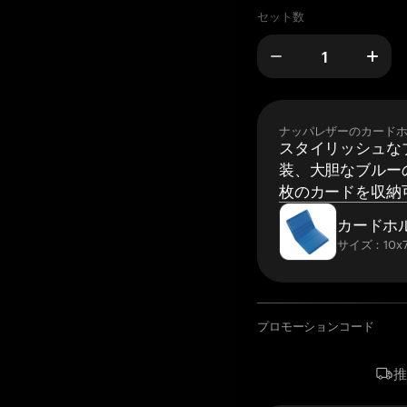
セット数
ナッパレザーのカード
スタイリッシュな
装、大胆なブルーの
枚のカードを収納
カードホ
サイズ：10x7
プロモーションコード