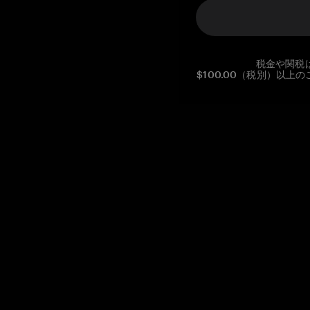
税金や関税
$100.00（税別）以
Reg. No CHE-390.112.525
Global Headquarters, Tangem AG
Baarerstrasse 10
,
6300 Zug
,
Switzerland
support@tangem.com
メールアドレスを提供することにより、当社の
プライバシーポ
リシー
を読んで理解したことを示します。
始める
暗号資産の始め方