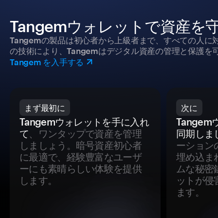
Tangemウォレットで資産を
Tangemの製品は初心者から上級者まで、すべての人
の技術により、Tangemはデジタル資産の管理と保護を
Tangem を入手する
まず最初に
次に
Tangemウォレットを手に入れ
Tange
て
、ワンタップで資産を管理
同期しま
しましょう。暗号資産初心者
ーション
に最適で、経験豊富なユーザ
埋め込ま
ーにも素晴らしい体験を提供
ムな秘密
します。
ットが侵
ます。