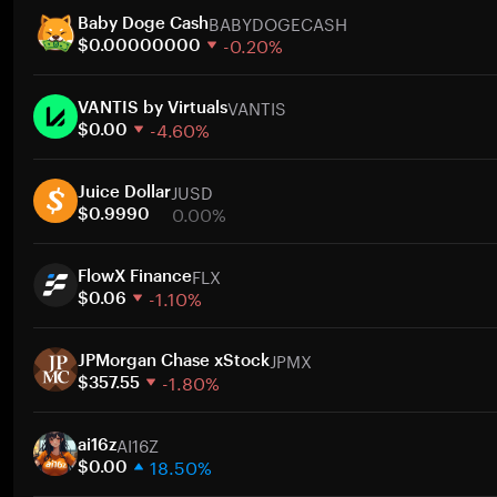
BABYDOGECASH
Baby Doge Cash
-0.20%
$0.00000000
1週間
VANTIS
30日間
VANTIS by Virtuals
-4.60%
時価総額
$0.00
1週間
ト
JUSD
30日間
Juice Dollar
0.00%
時価総額
$0.9990
1週間
ト
FLX
30日間
FlowX Finance
-1.10%
時価総額
$0.06
1週間
ト
JPMX
30日間
JPMorgan Chase xStock
-1.80%
時価総額
$357.55
1週間
ト
AI16Z
30日間
ai16z
18.50%
時価総額
$0.00