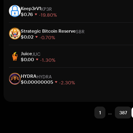
1週間
ト
KP3R
30日間
Keep3rV1
-19.80%
時価総額
$0.76
1週間
ト
SBR
30日間
Strategic Bitcoin Reserve
-0.70%
時価総額
$0.02
1週間
ト
JUC
30日間
Juice
-1.30%
時価総額
$0.00
1週間
ト
HYDRA
30日間
HYDRA
-2.30%
時価総額
$0.00000005
1週間
ト
30日間
時価総額
1
…
387
ト