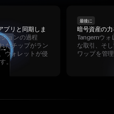
最後に
をアプリと同期しま
暗号資産の力
ーションの過程
Tangem
れたチップがラン
な取引、そし
、ウォレットが侵
ワップを管理
す。