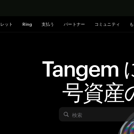
今すぐ購入
ォレット
Ring
支払う
パートナー
コミュニティ
も
Tangem
号資産
検索