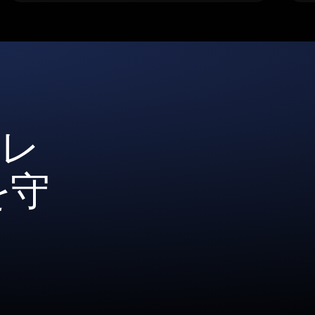
ォレ
を守