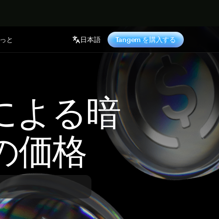
っと
日本語
Tangem を購入する
 による暗
の価格