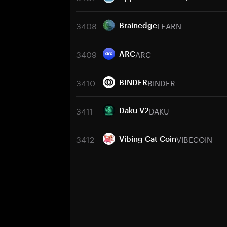
3408
LEARN
Brainedge
3409
ARC
ARC
3410
BINDER
BINDER
3411
DAKU
Daku V2
3412
VIBECOIN
Vibing Cat Coin