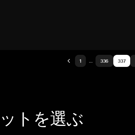
1
…
336
337
レットを選ぶ