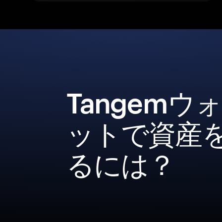
Tangemウ
ットで資産
るには？