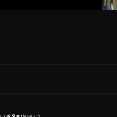
AMATON
nized Stock)