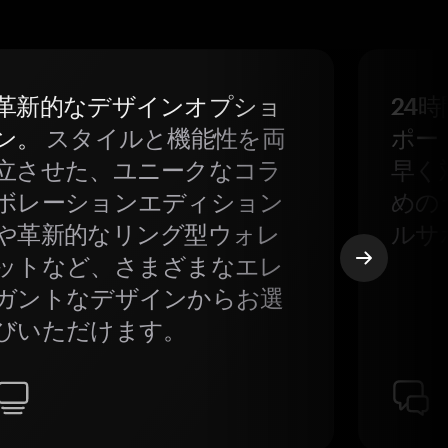
革新的なデザインオプショ
24
ン。
スタイルと機能性を両
ポー
立させた、ユニークなコラ
早く
ボレーションエディション
めの
や革新的なリング型ウォレ
ルサ
ットなど、さまざまなエレ
ガントなデザインからお選
びいただけます。