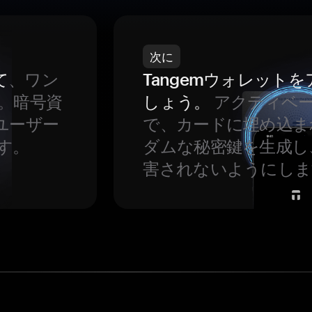
次に
て
、ワン
Tangemウォレット
。暗号資
しょう。
アクティベ
ユーザー
で、カードに埋め込ま
す。
ダムな秘密鍵を生成し
害されないようにしま