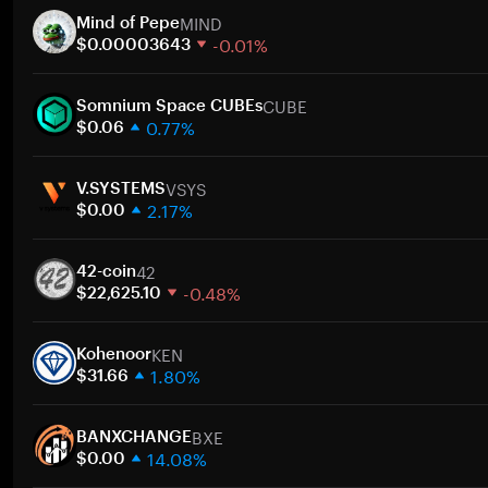
MIND
Mind of Pepe
-0.01%
$0.00003643
1週間
CUBE
30日間
Somnium Space CUBEs
0.77%
時価総額
$0.06
1週間
ト
VSYS
30日間
V.SYSTEMS
2.17%
時価総額
$0.00
1週間
ト
42
30日間
42-coin
-0.48%
時価総額
$22,625.10
1週間
ト
KEN
30日間
Kohenoor
1.80%
時価総額
$31.66
1週間
ト
BXE
30日間
BANXCHANGE
14.08%
時価総額
$0.00