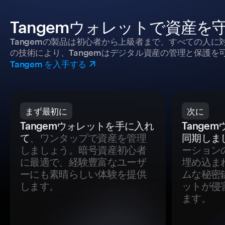
Tangemウォレットで資産を
Tangemの製品は初心者から上級者まで、すべての人
の技術により、Tangemはデジタル資産の管理と保護を
Tangem を入手する
まず最初に
次に
Tangemウォレットを手に入れ
Tange
て
、ワンタップで資産を管理
同期しま
しましょう。暗号資産初心者
ーション
に最適で、経験豊富なユーザ
埋め込ま
ーにも素晴らしい体験を提供
ムな秘密
します。
ットが侵
ます。