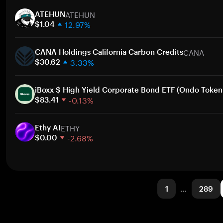
1週間
ト
ATEHUN
30日間
ATEHUN
12.97%
時価総額
$1.04
1週間
ト
CANA
30日間
CANA Holdings California Carbon Credits
3.33%
時価総額
$30.62
1週間
ト
30日間
iBoxx $ High Yield Corporate Bond ETF (Ondo Token
-0.13%
時価総額
$83.41
1週間
ト
ETHY
30日間
Ethy AI
-2.68%
時価総額
$0.00
1週間
ト
30日間
時価総額
1
…
289
ト