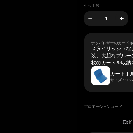
セット数
ナッパレザーのカード
スタイリッシュな
装、大胆なブルーの
枚のカードを収納
カードホ
サイズ：10x7
プロモーションコード