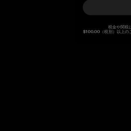
税金や関税
$100.00（税別）以
Reg. No CHE-390.112.525
Global Headquarters, Tangem AG
Baarerstrasse 10
,
6300 Zug
,
Switzerland
support@tangem.com
メールアドレスを提供することにより、当社の
プライバシーポ
リシー
を読んで理解したことを示します。
始める
暗号資産の始め方