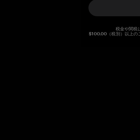
税金や関税
$100.00（税別）以
Reg. No CHE-390.112.525
Global Headquarters, Tangem AG
Baarerstrasse 10
,
6300 Zug
,
Switzerland
support@tangem.com
メールアドレスを提供することにより、当社の
プライバシーポ
リシー
を読んで理解したことを示します。
始める
暗号資産の始め方