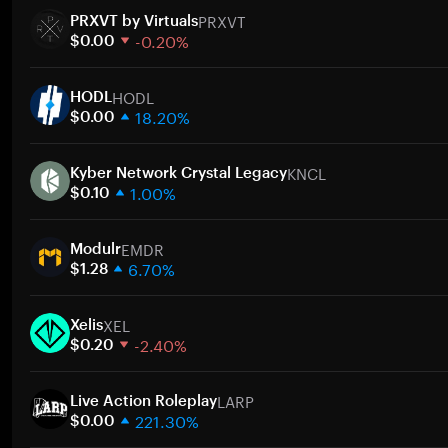
PRXVT
PRXVT by Virtuals
-0.20%
$0.00
1週間
HODL
30日間
HODL
18.20%
時価総額
$0.00
1週間
ト
KNCL
30日間
Kyber Network Crystal Legacy
1.00%
時価総額
$0.10
1週間
ト
EMDR
30日間
Modulr
6.70%
時価総額
$1.28
1週間
ト
XEL
30日間
Xelis
-2.40%
時価総額
$0.20
1週間
ト
LARP
30日間
Live Action Roleplay
221.30%
時価総額
$0.00