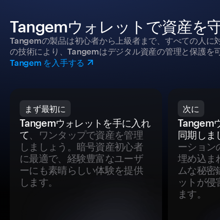
Tangemウォレットで資産を
Tangemの製品は初心者から上級者まで、すべての人
の技術により、Tangemはデジタル資産の管理と保護を
Tangem を入手する
まず最初に
次に
Tangemウォレットを手に入れ
Tange
て
、ワンタップで資産を管理
同期しま
しましょう。暗号資産初心者
ーション
に最適で、経験豊富なユーザ
埋め込ま
ーにも素晴らしい体験を提供
ムな秘密
します。
ットが侵
ます。