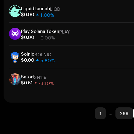
1週間
ト
LIQD
30日間
LiquidLaunch
1.80%
時価総額
$0.00
1週間
ト
PLAY
30日間
Play Solana Token
0.00%
時価総額
$0.00
1週間
ト
SOLNIC
30日間
Solnic
5.80%
時価総額
$0.00
1週間
ト
SN119
30日間
Satori
-3.10%
時価総額
$0.61
1週間
ト
30日間
時価総額
1
…
269
ト