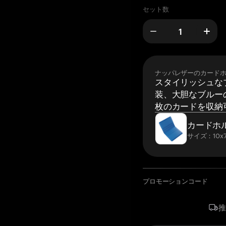
セット数
ナッパレザーのカード
スタイリッシュな
装、大胆なブルーの
枚のカードを収納
カードホ
サイズ：10x7
プロモーションコード