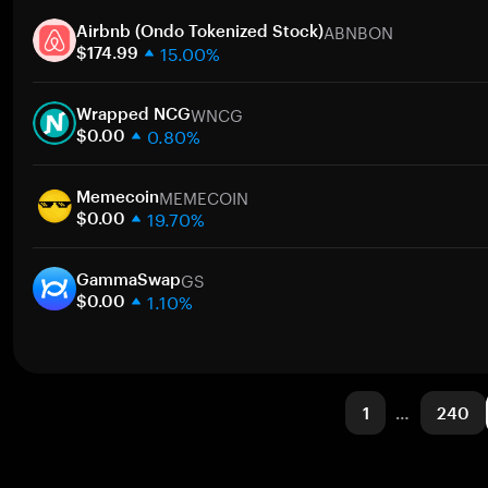
1週間
ト
ABNBON
30日間
Airbnb (Ondo Tokenized Stock)
15.00%
時価総額
$174.99
1週間
ト
WNCG
30日間
Wrapped NCG
0.80%
時価総額
$0.00
1週間
ト
MEMECOIN
30日間
Memecoin
19.70%
時価総額
$0.00
1週間
ト
GS
30日間
GammaSwap
1.10%
時価総額
$0.00
1週間
ト
30日間
時価総額
1
…
240
ト