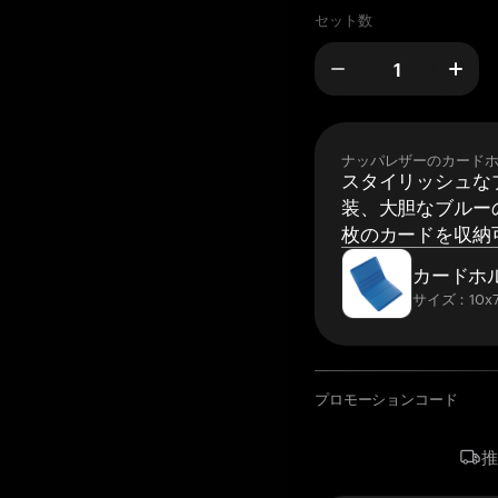
セット数
ナッパレザーのカード
スタイリッシュな
装、大胆なブルーの
枚のカードを収納
カードホ
サイズ：10x7
プロモーションコード