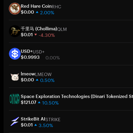
RHC
Red Hare Coin
2.00%
$0.00
1週間
QLM
30日間
千里马 (Chollima)
-4.30%
時価総額
$0.01
1週間
ト
USD+
30日間
USD+
0.00%
時価総額
$0.9993
1週間
ト
LMEOW
30日間
lmeow
0.50%
時価総額
$0.00
1週間
ト
30日間
Space Exploration Technologies (Dinari Tokenized S
10.50%
時価総額
$121.07
1週間
ト
STRIKE
30日間
StrikeBit AI
3.50%
時価総額
$0.01