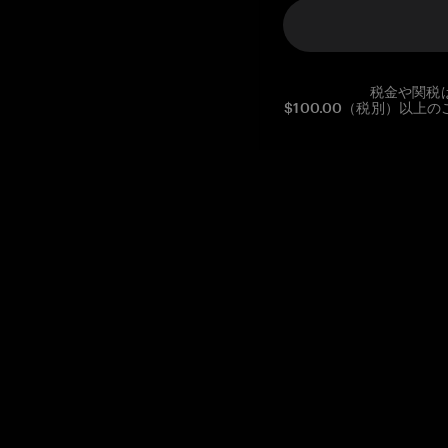
税金や関税
$100.00（税別）以
Reg. No CHE-390.112.525
Global Headquarters, Tangem AG
Baarerstrasse 10
,
6300 Zug
,
Switzerland
support@tangem.com
メールアドレスを提供することにより、当社の
プライバシーポ
リシー
を読んで理解したことを示します。
始める
暗号資産の始め方