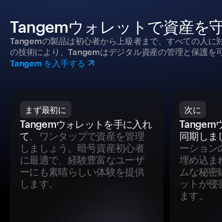
Tangemウォレットで資産を
Tangemの製品は初心者から上級者まで、すべての人
の技術により、Tangemはデジタル資産の管理と保護を
Tangem を入手する
まず最初に
次に
Tangemウォレットを手に入れ
Tange
て
、ワンタップで資産を管理
同期しま
しましょう。暗号資産初心者
ーション
に最適で、経験豊富なユーザ
埋め込ま
ーにも素晴らしい体験を提供
ムな秘密
します。
ットが侵
ます。