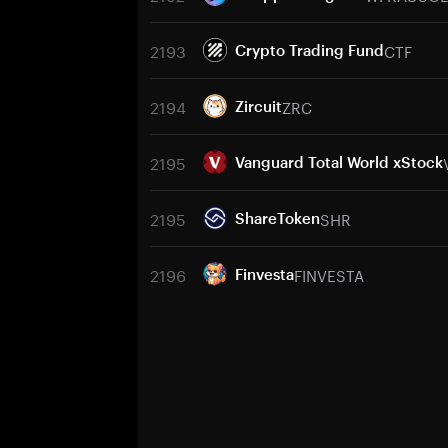
2193
CTF
Crypto Trading Fund
2194
ZRC
Zircuit
2195
Vanguard Total World xStock
2195
SHR
ShareToken
2196
FINVESTA
Finvesta