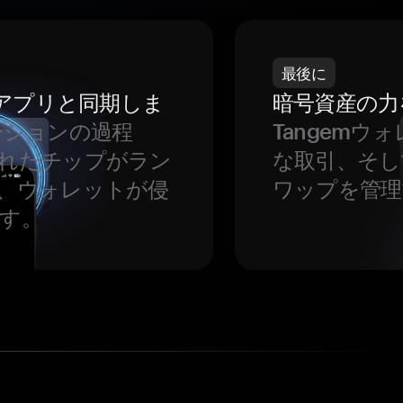
最後に
をアプリと同期しま
暗号資産の力
ーションの過程
Tangem
れたチップがラン
な取引、そし
、ウォレットが侵
ワップを管理
す。