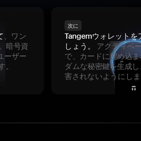
次に
て
、ワン
Tangemウォレット
。暗号資
しょう。
アクティベ
ユーザー
で、カードに埋め込ま
す。
ダムな秘密鍵を生成し
害されないようにしま