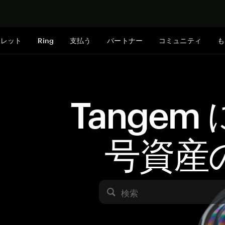
今すぐ購入
ォレット
Ring
支払う
パートナー
コミュニティ
も
Tangem
号資産
検索