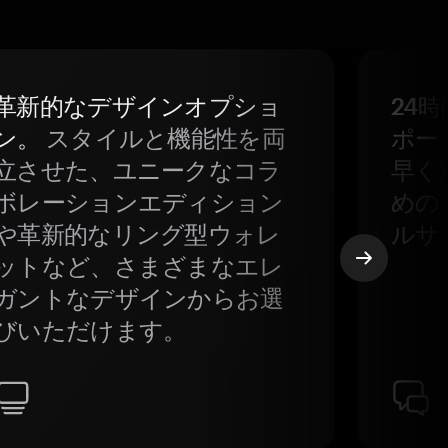
革新的なデザインオプショ
24
ン。
スタイルと機能性を両
ポー
立させた、ユニークなコラ
早く
ボレーションエディション
めの
や革新的なリング型ウォレ
ルサ
ットなど、さまざまなエレ
ガントなデザインからお選
びいただけます。