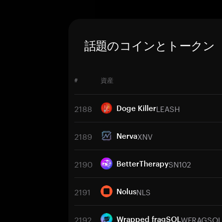
話題のコインとトークン
#
資産
2188
LEASH
Doge Killer
2189
XNV
Nerva
2190
SN102
BetterTherapy
2191
NLS
Nolus
2192
WFRAGSOL
Wrapped fragSOL