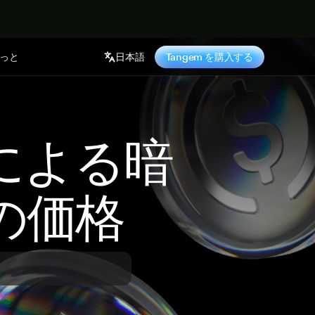
っと
日本語
Tangem を購入する
 による暗
の価格