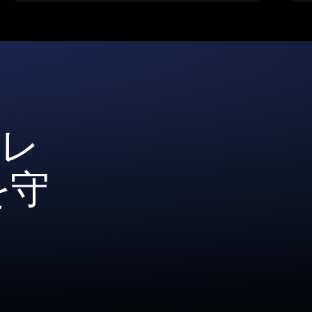
ォレ
を守