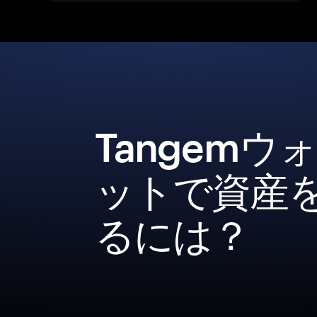
Tangemウ
ットで資産
るには？