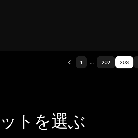
1
…
202
203
レットを選ぶ