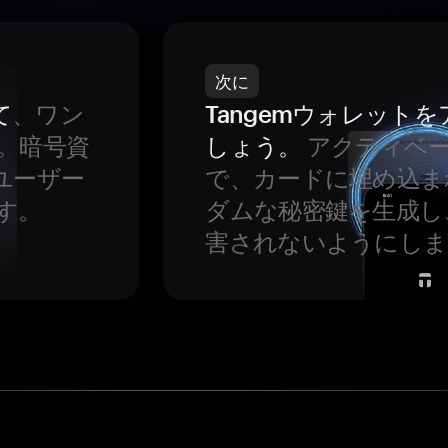
次に
て
、ワン
Tangemウォレット
。暗号資
しょう。
アクティベ
ユーザー
で、カードに埋め込ま
す。
ダムな秘密鍵を生成し
害されないようにしま