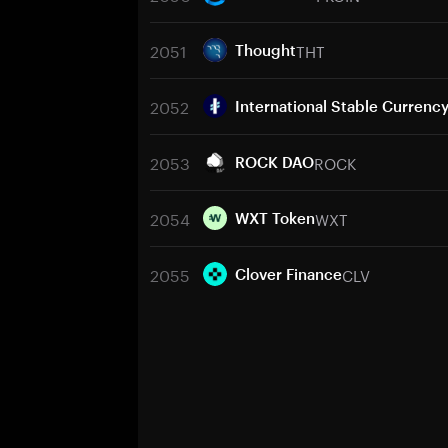
2051
THT
Thought
2052
International Stable Currenc
2053
ROCK
ROCK DAO
2054
WXT
WXT Token
2055
CLV
Clover Finance