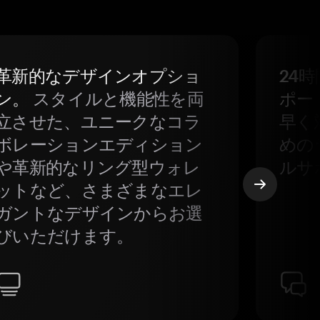
革新的なデザインオプショ
24
ン。
スタイルと機能性を両
ポー
立させた、ユニークなコラ
早く
ボレーションエディション
めの
や革新的なリング型ウォレ
ルサ
ットなど、さまざまなエレ
ガントなデザインからお選
びいただけます。