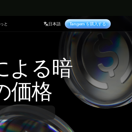
っと
日本語
Tangem を購入する
 による暗
の価格