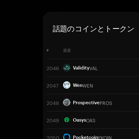
話題のコインとトークン
#
資産
2046
VAL
Validity
2047
WEN
Wen
2048
PROS
Prospective
2049
OAS
Oasys
2050
PKOIN
Pocketcoin