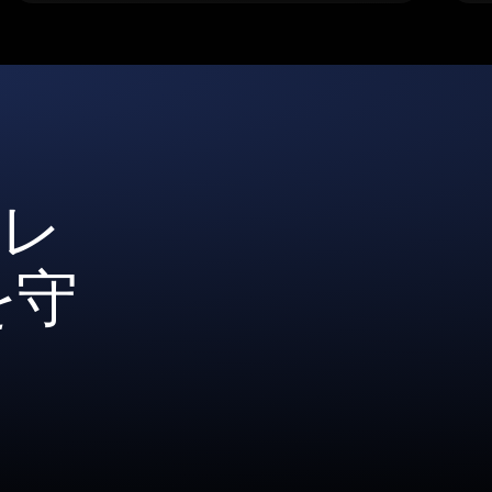
ォレ
を守