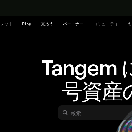
今すぐ購入
ォレット
Ring
支払う
パートナー
コミュニティ
も
Tangem
号資産
検索