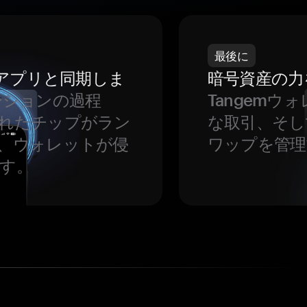
最後に
をアプリと同期しま
暗号資産の力
ーションの過程
Tangem
れたチップがラン
な取引、そし
、ウォレットが侵
ワップを管理
す。