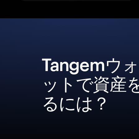
Tangemウ
ットで資産
るには？