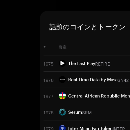
話題のコインとトークン
#
資産
1975
RETIRE
The Last Play
1976
SN42
Real-Time Data by Masa
1977
Central African Republic Me
1978
SRM
Serum
1979
INTER
Inter Milan Fan Token