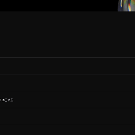
CAR
me