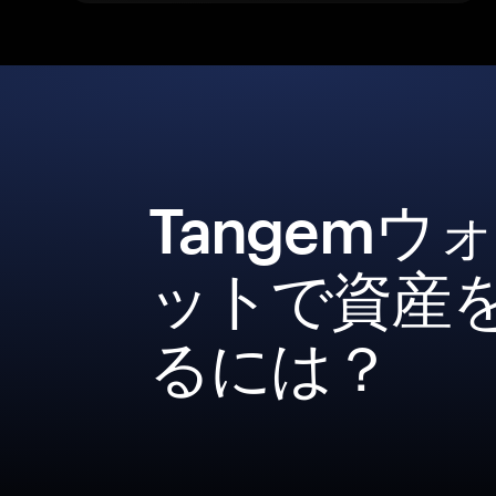
Tangemウ
ットで資産
るには？