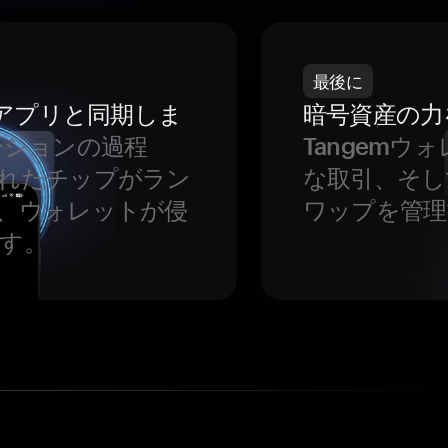
最後に
をアプリと同期しま
暗号資産の力
ーションの過程
Tangem
れたチップがラン
な取引、そし
、ウォレットが侵
ワップを管理
す。