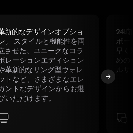
革新的なデザインオプショ
24
ン。
スタイルと機能性を両
ポー
立させた、ユニークなコラ
早く
ボレーションエディション
めの
や革新的なリング型ウォレ
ルサ
ットなど、さまざまなエレ
ガントなデザインからお選
びいただけます。