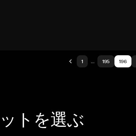
1
…
195
196
レットを選ぶ