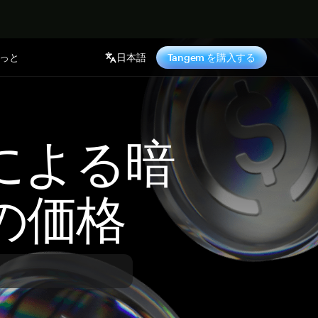
っと
日本語
Tangem を購入する
 による暗
の価格