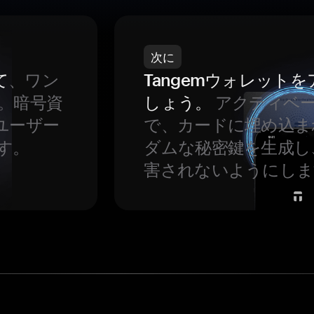
次に
て
、ワン
Tangemウォレット
。暗号資
しょう。
アクティベ
ユーザー
で、カードに埋め込ま
す。
ダムな秘密鍵を生成し
害されないようにしま