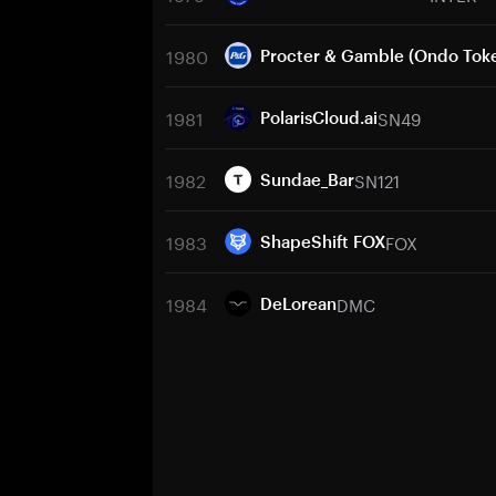
1980
Procter & Gamble (Ondo Toke
1981
SN49
PolarisCloud.ai
1982
SN121
Sundae_Bar
1983
FOX
ShapeShift FOX
1984
DMC
DeLorean