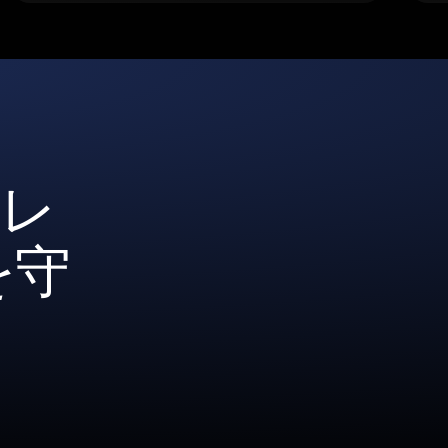
ォレ
を守