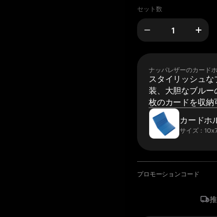
セット数
ナッパレザーのカード
スタイリッシュな
装、大胆なブルーの
枚のカードを収納
カードホ
サイズ：10x7
プロモーションコード