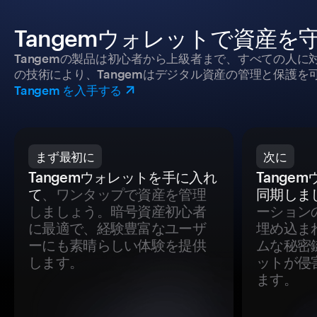
Tangemウォレットで資産を
Tangemの製品は初心者から上級者まで、すべての人
の技術により、Tangemはデジタル資産の管理と保護を
Tangem を入手する
まず最初に
次に
Tangemウォレットを手に入れ
Tange
て
、ワンタップで資産を管理
同期しま
しましょう。暗号資産初心者
ーション
に最適で、経験豊富なユーザ
埋め込ま
ーにも素晴らしい体験を提供
ムな秘密
します。
ットが侵
ます。