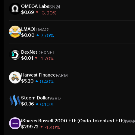
SN24
OMEGA Labs
-3.90%
$0.69
1週間
LMAO!
30日間
LMAO!
7.70%
時価総額
$0.00
1週間
ト
DEXNET
30日間
DexNet
-1.70%
時価総額
$0.01
1週間
ト
FARM
30日間
Harvest Finance
0.40%
時価総額
$5.20
1週間
ト
SBD
30日間
Steem Dollars
0.10%
時価総額
$0.36
1週間
ト
IWM
30日間
iShares Russell 2000 ETF (Ondo Tokenized ETF)
-1.40%
時価総額
$299.72