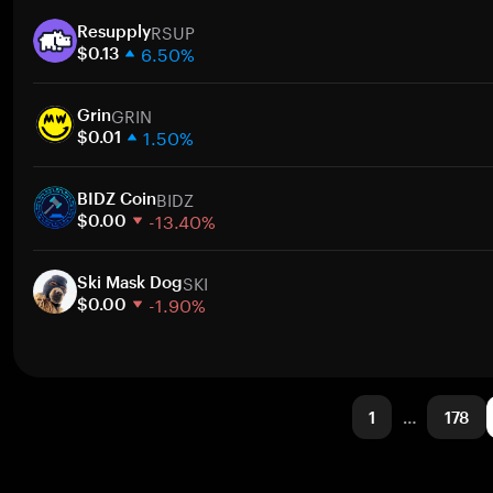
1週間
ト
RSUP
30日間
Resupply
6.50%
時価総額
$0.13
1週間
ト
GRIN
30日間
Grin
1.50%
時価総額
$0.01
1週間
ト
BIDZ
30日間
BIDZ Coin
-13.40%
時価総額
$0.00
1週間
ト
SKI
30日間
Ski Mask Dog
-1.90%
時価総額
$0.00
1週間
ト
30日間
時価総額
1
…
178
ト