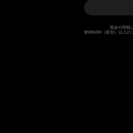
税金や関税
$100.00（税別）以
Reg. No CHE-390.112.525
Global Headquarters, Tangem AG
Baarerstrasse 10
,
6300 Zug
,
Switzerland
support@tangem.com
メールアドレスを提供することにより、当社の
プライバシーポ
リシー
を読んで理解したことを示します。
始める
暗号資産の始め方