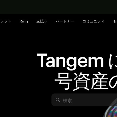
今すぐ購入
ォレット
Ring
支払う
パートナー
コミュニティ
も
Tangem
号資産
検索