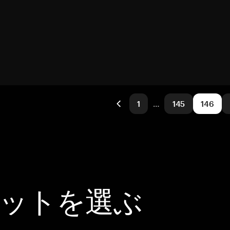
1
…
145
146
レットを選ぶ