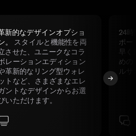
革新的なデザインオプショ
24
ン。
スタイルと機能性を両
ポー
立させた、ユニークなコラ
早く
ボレーションエディション
めの
や革新的なリング型ウォレ
ルサ
ットなど、さまざまなエレ
ガントなデザインからお選
びいただけます。