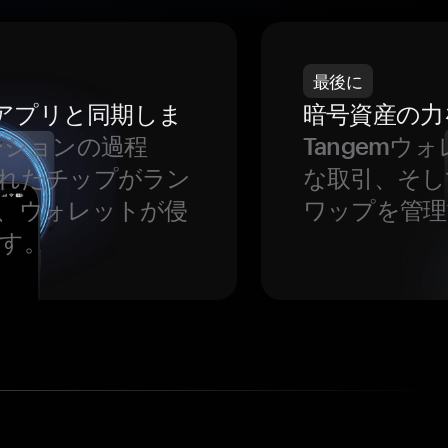
最後に
をアプリと同期しま
暗号資産の力
ーションの過程
Tangem
れたチップがラン
な取引、そし
、ウォレットが侵
ワップを管理
す。