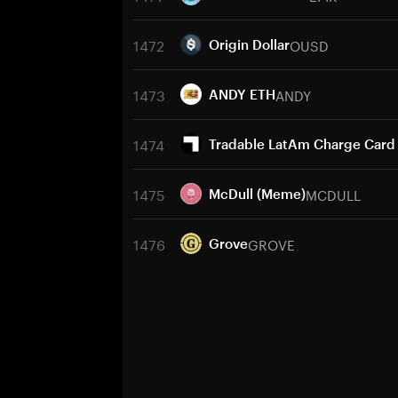
1472
OUSD
Origin Dollar
1473
ANDY
ANDY ETH
1474
Tradable LatAm Charge Card
1475
MCDULL
McDull (Meme)
1476
GROVE
Grove