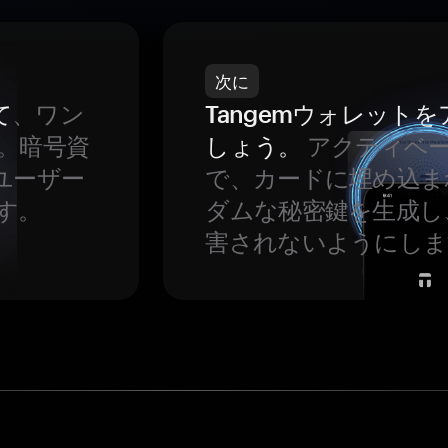
次に
て
、ワン
Tangemウォレット
。暗号資
しょう。
アクティベ
ユーザー
で、カードに埋め込ま
す。
ダムな秘密鍵を生成し
害されないようにしま