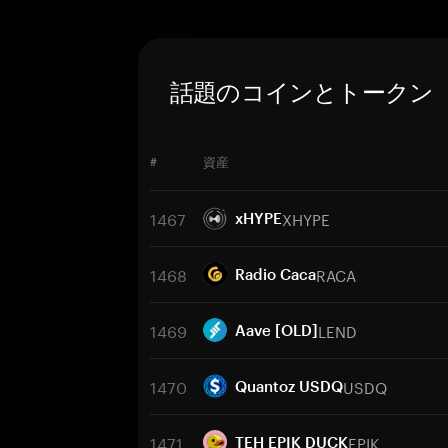
話題のコインとトークン
#
資産
1467
XHYPE
xHYPE
1468
RACA
Radio Caca
1469
LEND
Aave [OLD]
1470
USDQ
Quantoz USDQ
1471
EPIK
TEH EPIK DUCK