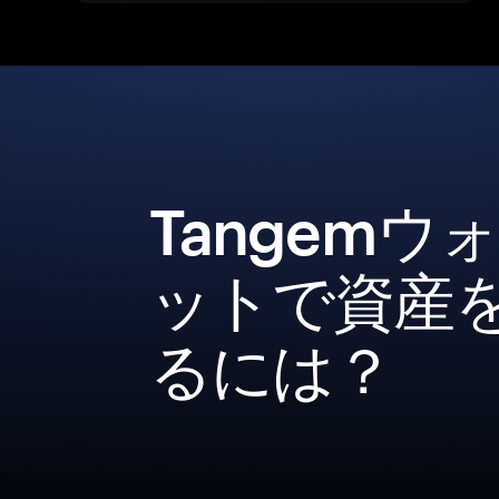
Tangemウ
ットで資産
るには？