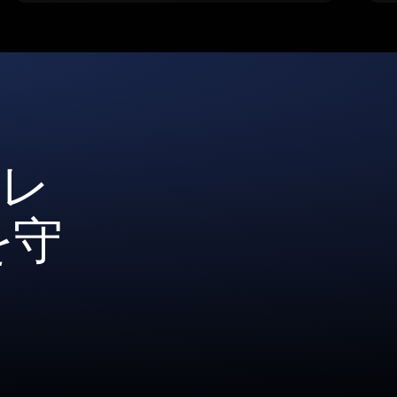
ォレ
を守