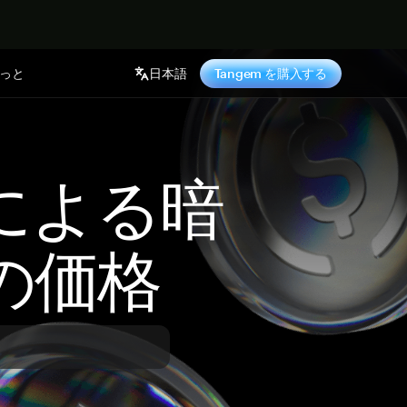
っと
日本語
Tangem を購入する
 による暗
の価格