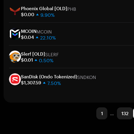
1週間
ト
PHB
30日間
Phoenix Global [OLD]
9.90%
時価総額
$0.00
1週間
ト
MCOIN
30日間
MCOIN
22.10%
時価総額
$0.04
1週間
ト
SLERF
30日間
Slerf [OLD]
0.50%
時価総額
$0.01
1週間
ト
SNDKON
30日間
SanDisk (Ondo Tokenized)
7.50%
時価総額
$1,307.59
1週間
ト
30日間
時価総額
1
…
132
ト