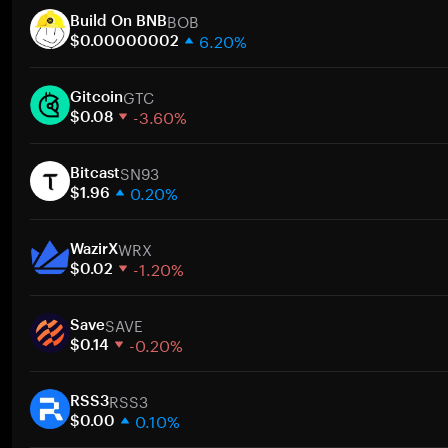
BOB
Build On BNB
6.20%
$0.00000002
1週間
GTC
30日間
Gitcoin
-3.60%
時価総額
$0.08
1週間
ト
SN93
30日間
Bitcast
0.20%
時価総額
$1.96
1週間
ト
WRX
30日間
WazirX
-1.20%
時価総額
$0.02
1週間
ト
SAVE
30日間
Save
-0.20%
時価総額
$0.14
1週間
ト
RSS3
30日間
RSS3
0.10%
時価総額
$0.00