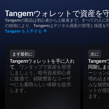
Tangemウォレットで資産を
Tangemの製品は初心者から上級者まで、すべての人
の技術により、Tangemはデジタル資産の管理と保護を
Tangem を入手する
まず最初に
次に
Tangemウォレットを手に入れ
Tange
て
、ワンタップで資産を管理
同期しま
しましょう。暗号資産初心者
ーション
に最適で、経験豊富なユーザ
埋め込ま
ーにも素晴らしい体験を提供
ムな秘密
します。
ットが侵
ます。