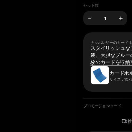
セット数
ナッパレザーのカード
スタイリッシュな
装、大胆なブルーの
枚のカードを収納
カードホ
サイズ：10x7
プロモーションコード