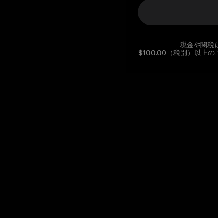
税金や関税
$100.00（税別）以
Reg. No CHE-390.112.525
Global Headquarters, Tangem AG
Baarerstrasse 10
,
6300 Zug
,
Switzerland
support@tangem.com
メールアドレスを提供することにより、当社の
プライバシーポ
リシー
を読んで理解したことを示します。
始める
暗号資産の始め方