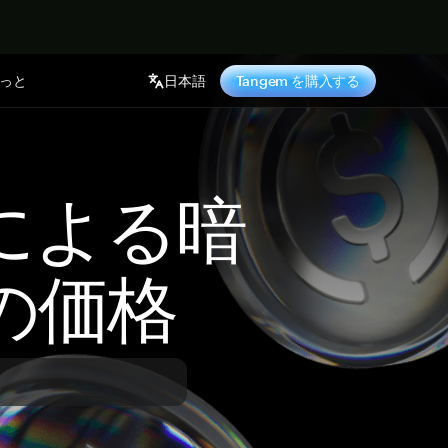
っと
日本語
Tangem を購入する
 による暗
の価格