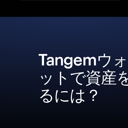
Tangemウ
ットで資産
るには？