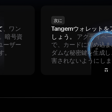
次に
て
、ワン
Tangemウォレット
。暗号資
しょう。
アクティベ
ユーザー
で、カードに埋め込ま
す。
ダムな秘密鍵を生成し
害されないようにしま