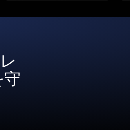
ォレ
を守