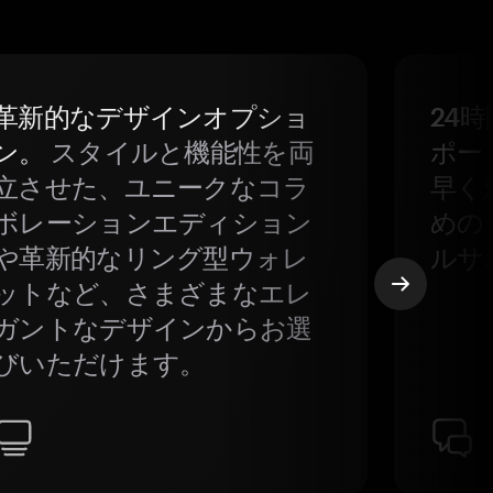
革新的なデザインオプショ
24
ン。
スタイルと機能性を両
ポー
立させた、ユニークなコラ
早く
ボレーションエディション
めの
や革新的なリング型ウォレ
ルサ
ットなど、さまざまなエレ
ガントなデザインからお選
びいただけます。