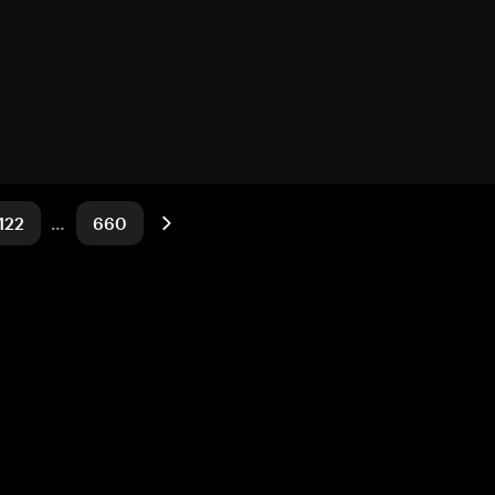
122
…
660