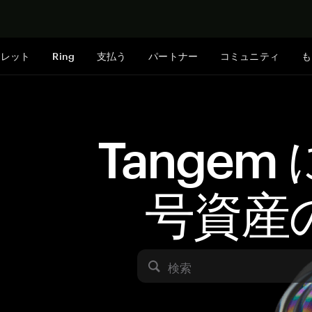
今すぐ購入
ォレット
Ring
支払う
パートナー
コミュニティ
も
Tangem
号資産
検索