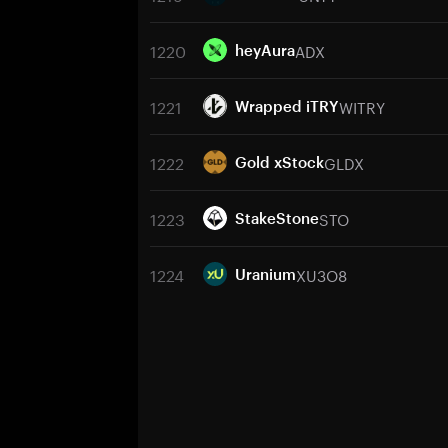
1220
ADX
heyAura
1221
WITRY
Wrapped iTRY
1222
GLDX
Gold xStock
1223
STO
StakeStone
1224
XU3O8
Uranium