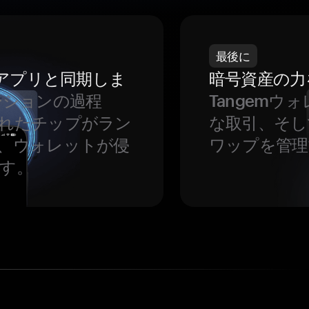
最後に
をアプリと同期しま
暗号資産の力
ーションの過程
Tangem
れたチップがラン
な取引、そし
、ウォレットが侵
ワップを管理
す。