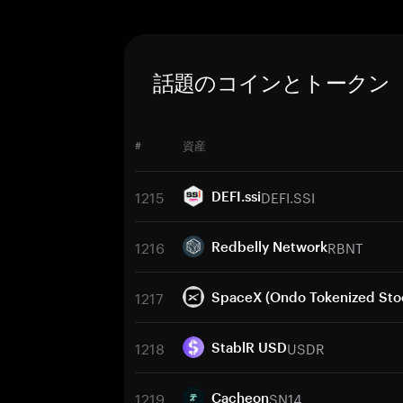
話題のコインとトークン
#
資産
1215
DEFI.SSI
DEFI.ssi
1216
RBNT
Redbelly Network
1217
SpaceX (Ondo Tokenized Sto
1218
USDR
StablR USD
1219
SN14
Cacheon