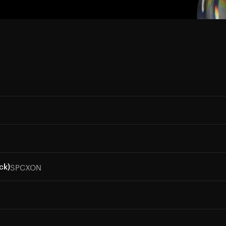
SPCXON
ck)