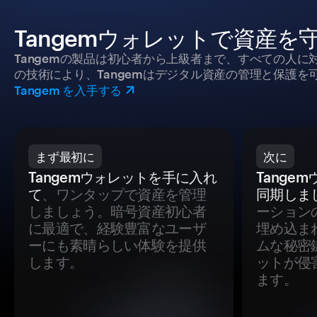
Tangemウォレットで資産を
Tangemの製品は初心者から上級者まで、すべての人
の技術により、Tangemはデジタル資産の管理と保護を
Tangem を入手する
まず最初に
次に
Tangemウォレットを手に入れ
Tange
て
、ワンタップで資産を管理
同期しま
しましょう。暗号資産初心者
ーション
に最適で、経験豊富なユーザ
埋め込ま
ーにも素晴らしい体験を提供
ムな秘密
します。
ットが侵
ます。