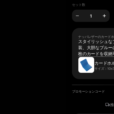
セット数
ナッパレザーのカード
スタイリッシュな
装、大胆なブルーの
枚のカードを収納
カードホ
サイズ：10x7
プロモーションコード