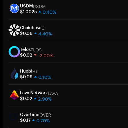
USDM
USDM
0.40%
$1.0025
1週間
C
30日間
Chainbase
4.40%
時価総額
$0.06
1週間
ト
TLOS
30日間
Telos
-2.00%
時価総額
$0.02
1週間
ト
HT
30日間
Huobi
0.10%
時価総額
$0.09
1週間
ト
LAVA
30日間
Lava Network
2.90%
時価総額
$0.02
1週間
ト
OVER
30日間
Overtime
0.70%
時価総額
$0.17