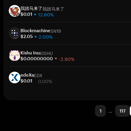
1週間
ト
我踏马来了
30日間
我踏马来了
12.60%
時価総額
$0.01
1週間
ト
SN19
30日間
Blockmachine
2.00%
時価総額
$2.05
1週間
ト
KISHU
30日間
Kishu Inu
-2.80%
時価総額
$0.00000000
1週間
ト
EDX
30日間
edeXa
0.00%
時価総額
$0.01
1週間
ト
30日間
時価総額
1
…
117
ト