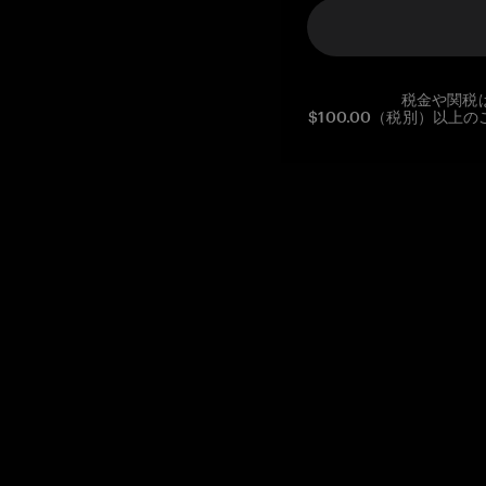
税金や関税
$100.00（税別）以
Reg. No CHE-390.112.525
Global Headquarters, Tangem AG
Baarerstrasse 10
,
6300 Zug
,
Switzerland
support@tangem.com
メールアドレスを提供することにより、当社の
プライバシーポ
リシー
を読んで理解したことを示します。
始める
暗号資産の始め方