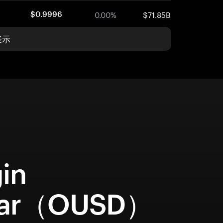
0.00%
$71.85B
$0.9996
表示
in
lar（OUSD）