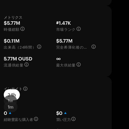
メトリクス
$5.77M
#1.47K
時価総額
市場ランク
$0.11M
$5.77M
出来高（24時間）
完全希薄化後の評価額
5.77M OUSD
∞
流通供給量
最大供給量
インサイト
24h
1w
1m
0
$0
経験豊富な購入者
買い圧力