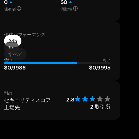
0
$0
保有者
流動性
価格パフォーマンス
24h
1m
すべて
低い
高い
$0,9986
$0,9995
別の
セキュリティスコア
2.8
上場先
2
取引所