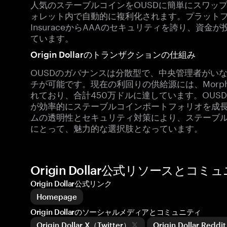
人気のステーブルコインをOUSDに簡単にスワッ
ォレット内で自動的に複利化されます。プラット
InsuraceからAAAのセキュリティを誇り、資
ています。
Origin Dollarのトランザクションの仕組み
OUSDのガバナンスは分散型で、中央管理者がい
チが可能です。現在の利回りの供給源には、Morpho
れており、合計450万ドルに達しています。OU
が効率的にステーブルコインポートフォリオを成
ムの透明性とセキュリティ対策により、ステーブ
にとって、魅力的な選択肢となっています。
Origin Dollar公式リソースとコミ
Origin Dollar公式リンク
Homepage
Origin Dollarのソーシャルメディアとコミュニティ
Origin Dollar X（Twitter）
Origin Dollar Re