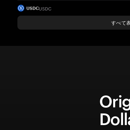
USDC
USDC
すべて
Orig
Dol