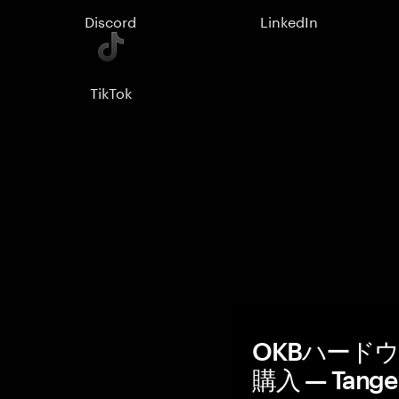
Discord
LinkedIn
TikTok
OKBハード
購入 — Tang