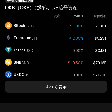
www.oklink.com
OKB（OKB）に類似した暗号資産
資産
24h %
時価総額
BTC
1.00%
$1.30T
Bitcoin
ETH
2.30%
$0.23T
Ethereum
USDT
0.00%
$0.18T
Tether
BNB
-0.50%
$79.16B
BNB
USDC
0.00%
$71.70B
USDC
すべて表示