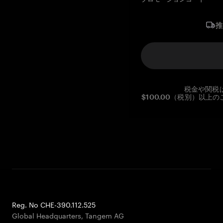
税金や関税
$100.00（税別）以
Reg. No CHE-390.112.525
Global Headquarters, Tangem AG