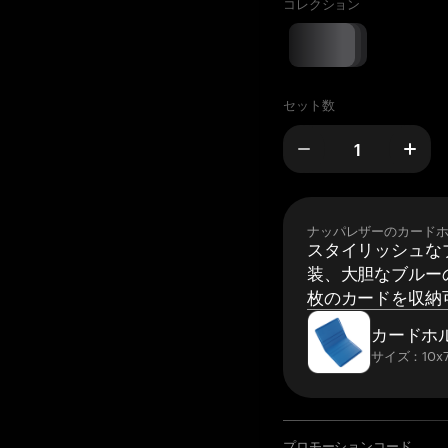
コレクション
セット数
ナッパレザーのカード
スタイリッシュな
装、大胆なブルーの
枚のカードを収納
カードホ
サイズ：10x7
プロモーションコード