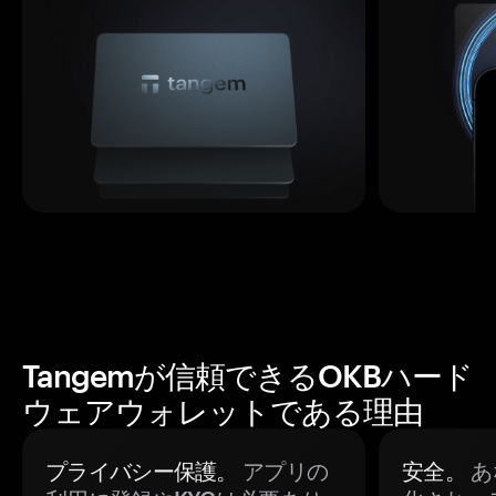
Tangemが信頼できるOKBハード
ウェアウォレットである理由
プライバシー保護。
アプリの
安全。
あ