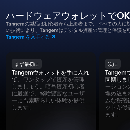
ハードウェアウォレットでOK
Tangemの製品は初心者から上級者まで、すべての人
の技術により、Tangemはデジタル資産の管理と保護を
Tangem を入手する
まず最初に
次に
Tangemウォレットを手に入れ
Tange
て
、ワンタップで資産を管理
同期しま
しましょう。暗号資産初心者
ーション
に最適で、経験豊富なユーザ
埋め込ま
ーにも素晴らしい体験を提供
ムな秘密
します。
ットが侵
ます。