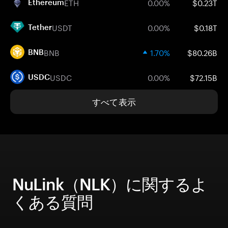
ETH
0.00%
$0.23T
Ethereum
USDT
0.00%
$0.18T
Tether
BNB
1.70%
$80.26B
BNB
USDC
0.00%
$72.15B
USDC
すべて表示
NuLink（NLK）に関するよ
くある質問