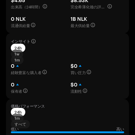
$4.65
$8.53K
出来高（24時間）
完全希薄化後の評価額
0 NLK
1B NLK
流通供給量
最大供給量
インサイト
24h
1w
1m
0
$0
経験豊富な購入者
買い圧力
0
$0
保有者
流動性
価格パフォーマンス
24h
1m
すべて
低い
高い