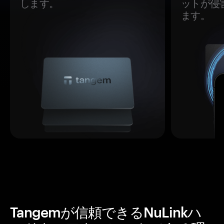
します。
ットが侵
ます。
Tangemが信頼できるNuLinkハ