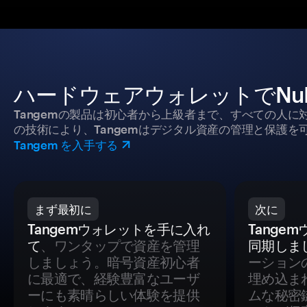
ハードウェアウォレットでNuL
Tangemの製品は初心者から上級者まで、すべての人
の技術により、Tangemはデジタル資産の管理と保護を
Tangem を入手する
まず最初に
次に
Tangemウォレットを手に入れ
Tange
て
、ワンタップで資産を管理
同期しま
しましょう。暗号資産初心者
ーション
に最適で、経験豊富なユーザ
埋め込ま
ーにも素晴らしい体験を提供
ムな秘密