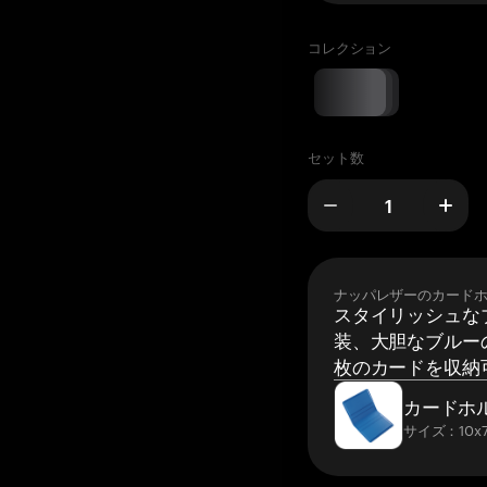
コレクション
セット数
ナッパレザーのカード
スタイリッシュな
装、大胆なブルーの
枚のカードを収納
カードホ
サイズ：10x7