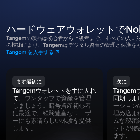
ハードウェアウォレットでNo
Tangemの製品は初心者から上級者まで、すべての人
の技術により、Tangemはデジタル資産の管理と保護を
Tangem を入手する
まず最初に
次に
Tangemウォレットを手に入れ
Tange
て
、ワンタップで資産を管理
同期しま
しましょう。暗号資産初心者
ーション
に最適で、経験豊富なユーザ
埋め込ま
ーにも素晴らしい体験を提供
ムな秘密
します。
ットが侵
ます。