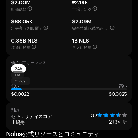
$2.00M
#2.19K
時価総額
市場ランク
$68.05K
$2.09M
出来高（24時間）
完全希薄化後の評価額
0.88B NLS
1B NLS
流通供給量
最大供給量
価格パフォーマンス
24h
1m
すべて
低い
高い
$0,0022
$0,0025
別の
セキュリティスコア
3.7
上場先
2
取引所
Nolus公式リソースとコミュニティ