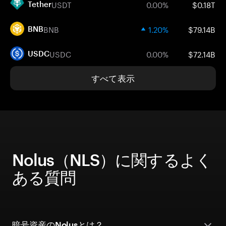
USDT
0.00%
$0.18T
Tether
BNB
1.20%
$79.14B
BNB
USDC
0.00%
$72.14B
USDC
すべて表示
Nolus（NLS）に関するよく
ある質問
暗号資産のNolusとは？