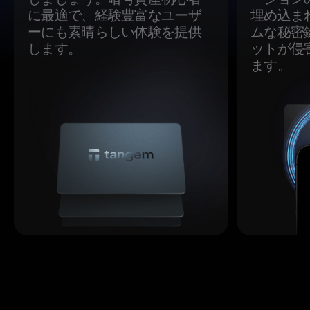
に最適で、経験豊富なユーザ
埋め込ま
ーにも素晴らしい体験を提供
ムな秘密
します。
ットが侵
ます。