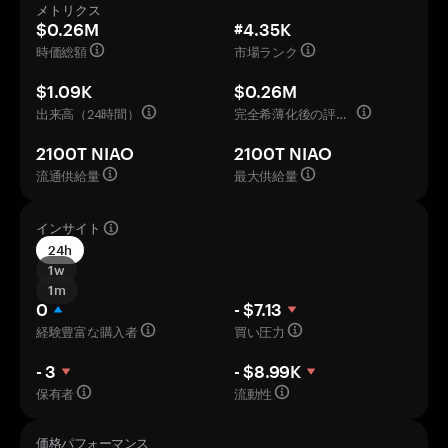
メトリクス
$0.26M
#4.35K
時価総額
市場ランク
$1.09K
$0.26M
出来高（24時間）
完全希薄化後の評価額
2100T NIAO
2100T NIAO
流通供給量
最大供給量
インサイト
24h
1w
1m
0
- $7.13
経験豊富な購入者
買い圧力
- 3
- $8.99K
保有者
流動性
価格パフォーマンス