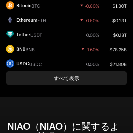
BTC
-0.80%
$1.30T
Bitcoin
ETH
-0.50%
$0.23T
Ethereum
USDT
0.00%
$0.18T
Tether
BNB
-1.60%
$78.25B
BNB
USDC
0.00%
$71.80B
USDC
すべて表示
NIAO（NIAO）に関するよ