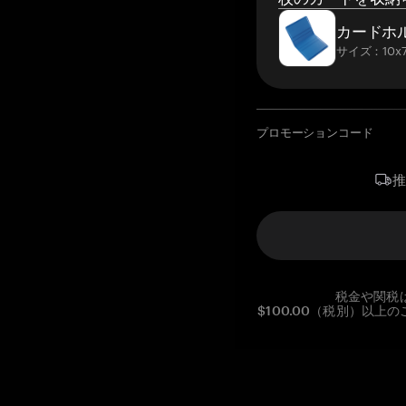
カードホ
サイズ：10x7
プロモーションコード
税金や関税
$100.00（税別）以