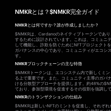
NMKRとは？$NMKR完全ガイド
NMKRとは何ですか？誰が作成しましたか？
$NMKRは、Cardanoのネイティブトークンであ
するために設計されています。これは、コミュニ
して機能し、詐欺を防ぐためにNFTプロジェクトを検
ガバナンスの中心であり、コミュニティがエコシ
す。
NMKRブロックチェーンの主な特徴
$NMKRトークンは、エコシステム内で新しくミン
る上で重要です。また、コミュニティ主導のガバ
ける分散型アプローチを提供します。約48%の$N
ており、参加型環境を促進するその役割を強調し
NMKRのトランザクションの仕組み
$NMKRは新しいNFTのミントを促進し、それぞ
コミュニティメンバーの貢献に報い、分散型ガバナ