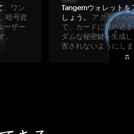
て
、ワン
Tangemウォレット
。暗号資
しょう。
アクティベ
ユーザー
で、カードに埋め込ま
す。
ダムな秘密鍵を生成し
害されないようにしま