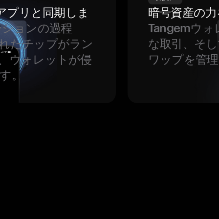
をアプリと同期しま
暗号資産の力
ーションの過程
Tangem
れたチップがラン
な取引、そし
、ウォレットが侵
ワップを管理
す。