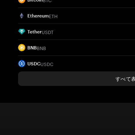
ETH
Ethereum
USDT
Tether
BNB
BNB
USDC
USDC
すべて