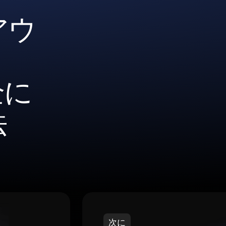
アウ
全に
法
次に