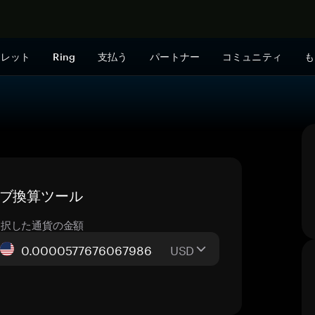
今すぐ購入
ォレット
Ring
支払う
パートナー
コミュニティ
も
イブ換算ツール
選択した通貨の金額
USD