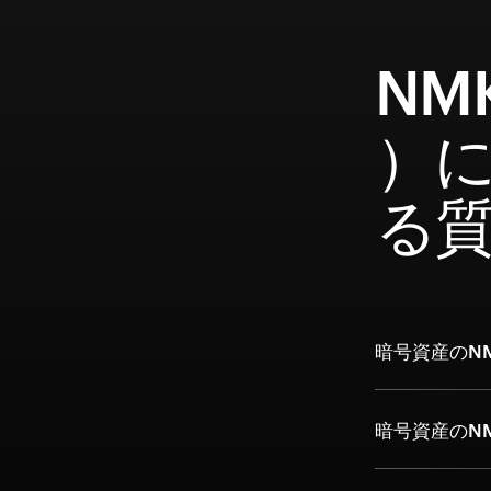
NM
）
る
暗号資産のN
暗号資産のN