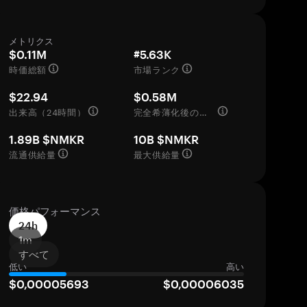
メトリクス
$0.11M
#5.63K
時価総額
市場ランク
$22.94
$0.58M
出来高（24時間）
完全希薄化後の評価額
1.89B $NMKR
10B $NMKR
流通供給量
最大供給量
価格パフォーマンス
24h
1m
すべて
低い
高い
$0,00005693
$0,00006035