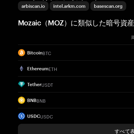
arbiscan.io
intel.arkm.com
basescan.org
Mozaic（MOZ）に類似した暗号資産
BTC
Bitcoin
ETH
Ethereum
USDT
Tether
BNB
BNB
USDC
USDC
すべて