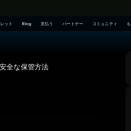
今すぐ購入
ォレット
Ring
支払う
パートナー
コミュニティ
も
要・安全な保管方法