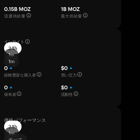
0.15B MOZ
1B MOZ
流通供給量
最大供給量
インサイト
24h
1w
1m
0
$0
経験豊富な購入者
買い圧力
0
$0
保有者
流動性
価格パフォーマンス
24h
1m
すべて