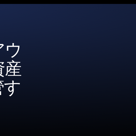
アウ
資産
管す