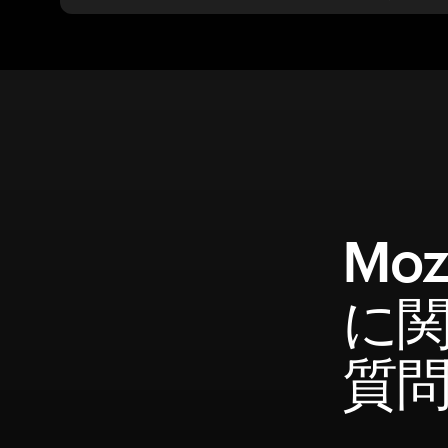
Mo
に
質