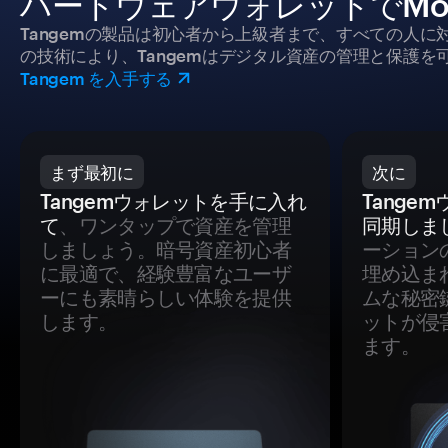
ハードウェアウォレットでMoo
Tangemの製品は初心者から上級者まで、すべての人
の技術により、Tangemはデジタル資産の管理と保護を
Tangem を入手する
まず最初に
次に
Tangemウォレットを手に入れ
Tange
て
、ワンタップで資産を管理
同期しま
しましょう。暗号資産初心者
ーション
に最適で、経験豊富なユーザ
埋め込ま
ーにも素晴らしい体験を提供
ムな秘密
します。
ットが侵
ます。