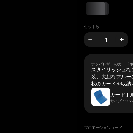
セット数
ナッパレザーのカード
スタイリッシュな
装、大胆なブルーの
枚のカードを収納
カードホ
サイズ：10x7
プロモーションコード