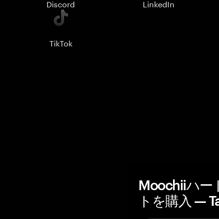
Discord
LinkedIn
TikTok
Moochii
トを購入 — T