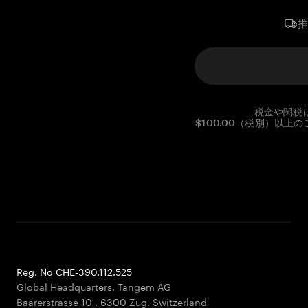
税金や関税
$100.00（税別）以
Reg. No CHE-390.112.525
Global Headquarters, Tangem AG
Baarerstrasse 10
,
6300 Zug
,
Switzerland