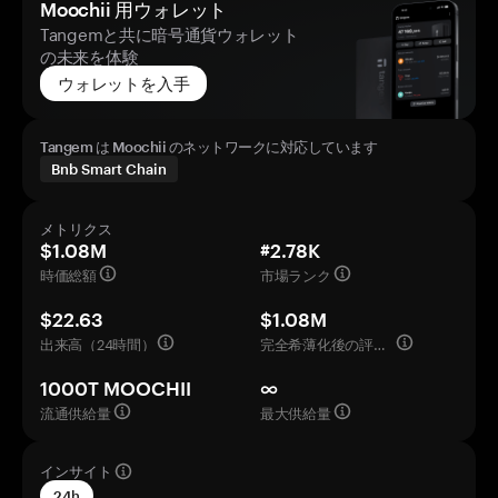
Moochii 用ウォレット
Tangemと共に暗号通貨ウォレット
の未来を体験
ウォレットを入手
Tangem は Moochii のネットワークに対応しています
Bnb Smart Chain
メトリクス
$1.08M
#2.78K
時価総額
市場ランク
$22.63
$1.08M
出来高（24時間）
完全希薄化後の評価額
1000T MOOCHII
∞
流通供給量
最大供給量
インサイト
24h