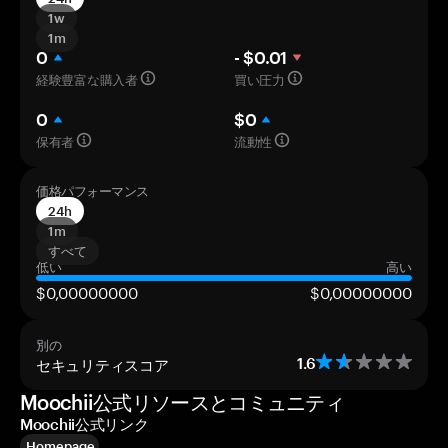
1w
1m
0
- $0.01
経験豊富な購入者
買い圧力
0
$0
保有者
流動性
価格パフォーマンス
24h
1m
すべて
低い
高い
$0,00000000
$0,00000000
別の
セキュリティスコア
1.6
Moochii公式リソースとコミュニティ
Moochii公式リンク
Homepage