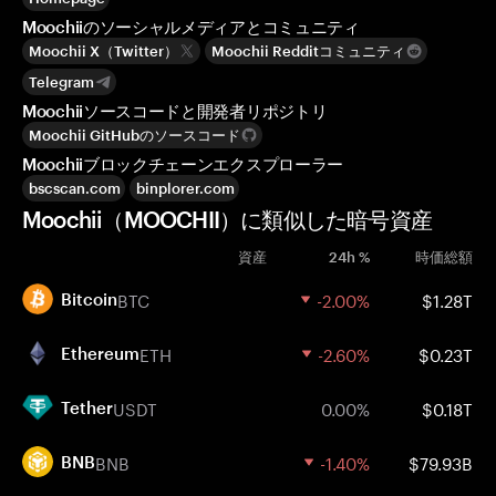
Moochiiのソーシャルメディアとコミュニティ
Moochii X（Twitter）
Moochii Redditコミュニティ
Telegram
Moochiiソースコードと開発者リポジトリ
Moochii GitHubのソースコード
Moochiiブロックチェーンエクスプローラー
bscscan.com
binplorer.com
Moochii（MOOCHII）に類似した暗号資産
資産
24h %
時価総額
BTC
-2.00%
$1.28T
Bitcoin
ETH
-2.60%
$0.23T
Ethereum
USDT
0.00%
$0.18T
Tether
BNB
-1.40%
$79.93B
BNB