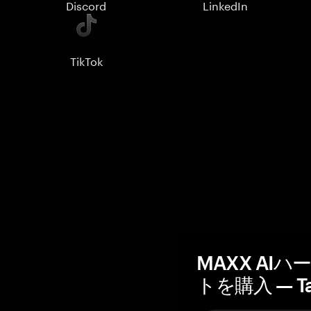
Discord
LinkedIn
TikTok
MAXX AI
トを購入 — T