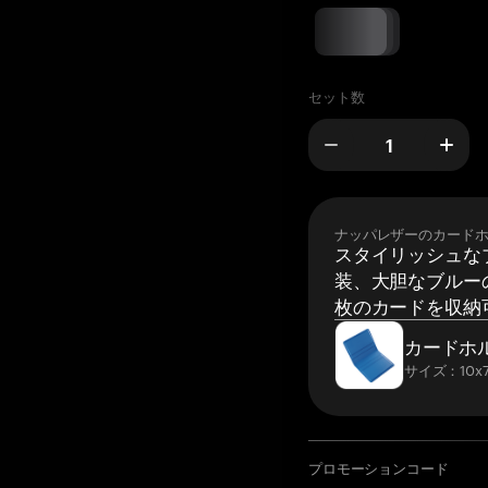
セット数
ナッパレザーのカード
スタイリッシュな
装、大胆なブルーの
枚のカードを収納
カードホ
サイズ：10x7
プロモーションコード