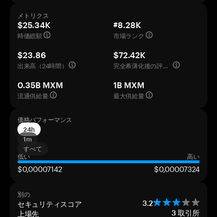
メトリクス
$25.34K
#8.28K
時価総額
市場ランク
$23.86
$72.42K
出来高（24時間）
完全希薄化後の評価額
0.35B MXM
1B MXM
流通供給量
最大供給量
価格パフォーマンス
24h
1m
すべて
低い
高い
$0,00007142
$0,00007324
別の
セキュリティスコア
3.2
上場先
3
取引所