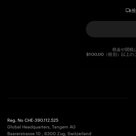
税金や関税
$100.00（税別）以
Reg. No CHE-390.112.525
Global Headquarters, Tangem AG
Baarerstrasse 10
,
6300 Zug
,
Switzerland