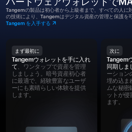
ハードウェアウォレットでMAX
Tangemの製品は初心者から上級者まで、すべての人
の技術により、Tangemはデジタル資産の管理と保護を
Tangem を入手する
まず最初に
次に
Tangemウォレットを手に入れ
Tange
て
、ワンタップで資産を管理
同期しま
しましょう。暗号資産初心者
ーション
に最適で、経験豊富なユーザ
埋め込ま
ーにも素晴らしい体験を提供
ムな秘密
します。
ットが侵
ます。