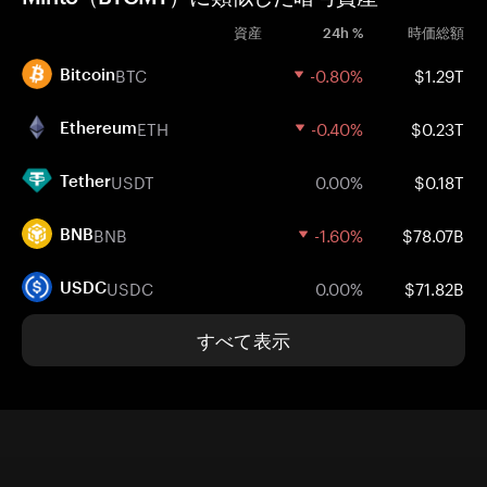
資産
24h %
時価総額
BTC
-0.80%
$1.29T
Bitcoin
ETH
-0.40%
$0.23T
Ethereum
USDT
0.00%
$0.18T
Tether
BNB
-1.60%
$78.07B
BNB
USDC
0.00%
$71.82B
USDC
すべて表示