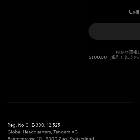
税金や関税
$100.00（税別）以
Reg. No CHE-390.112.525
Global Headquarters, Tangem AG
Baarerstrasse 10
,
6300 Zug
,
Switzerland