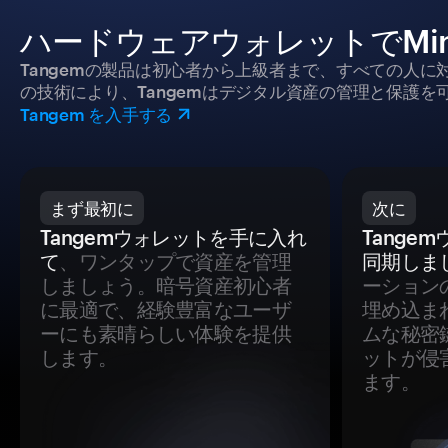
ハードウェアウォレットでMi
Tangemの製品は初心者から上級者まで、すべての人
の技術により、Tangemはデジタル資産の管理と保護を
Tangem を入手する
まず最初に
次に
Tangemウォレットを手に入れ
Tange
て
、ワンタップで資産を管理
同期しま
しましょう。暗号資産初心者
ーション
に最適で、経験豊富なユーザ
埋め込ま
ーにも素晴らしい体験を提供
ムな秘密
します。
ットが侵
ます。