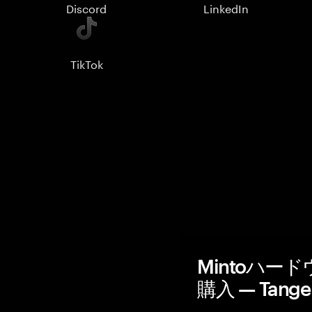
Discord
LinkedIn
TikTok
Mintoハー
購入 — Tang