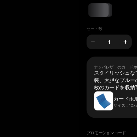
セット数
ナッパレザーのカード
スタイリッシュな
装、大胆なブルーの
枚のカードを収納
カードホ
サイズ：10x7
プロモーションコード