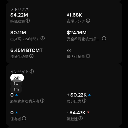
メトリクス
$4.22M
#1.68K
時価総額
市場ランク
$0.11M
$24.16M
出来高（24時間）
完全希薄化後の評価額
6.45M BTCMT
∞
流通供給量
最大供給量
インサイト
24h
1w
1m
0
+ $0.22K
経験豊富な購入者
買い圧力
0
- $4.47K
保有者
流動性