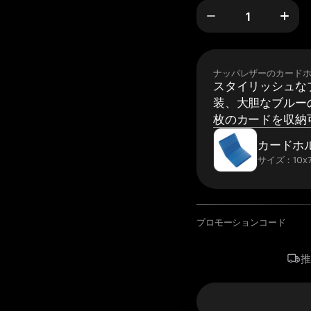
ナッパレザーのカード
スタイリッシュな
装、大胆なブルーの
枚のカードを収納
カードホ
サイズ：10x7
プロモーションコード