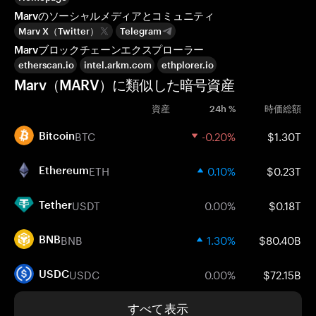
Marvのソーシャルメディアとコミュニティ
Marv X（Twitter）
Telegram
Marvブロックチェーンエクスプローラー
etherscan.io
intel.arkm.com
ethplorer.io
Marv（MARV）に類似した暗号資産
資産
24h %
時価総額
BTC
-0.20%
$1.30T
Bitcoin
ETH
0.10%
$0.23T
Ethereum
USDT
0.00%
$0.18T
Tether
BNB
1.30%
$80.40B
BNB
USDC
0.00%
$72.15B
USDC
すべて表示