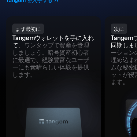
Tangem を入手する
まず最初に
次に
Tangemウォレットを手に入れ
Tange
て
、ワンタップで資産を管理
同期しま
しましょう。暗号資産初心者
ーション
に最適で、経験豊富なユーザ
埋め込ま
ーにも素晴らしい体験を提供
ムな秘密
します。
ットが侵
ます。