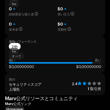
1m
0
$0
経験豊富な購入者
買い圧力
0
$0
保有者
流動性
価格パフォーマンス
24h
1m
すべて
低い
高い
$0,00000000
$0,00000000
別の
セキュリティスコア
2.4
上場先
1
取引所
Marv公式リソースとコミュニティ
Marv公式リンク
Homepage