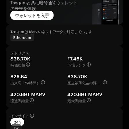
Tangemと共に暗号通貨ウォレット
の未来を体験
ウォレットを入手
Tangem は Marv のネットワークに対応しています
Ethereum
メトリクス
$38.70K
#7.46K
時価総額
市場ランク
$26.64
$38.70K
出来高（24時間）
完全希薄化後の評価額
420.69T MARV
420.69T MARV
流通供給量
最大供給量
インサイト
24h
1w