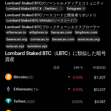
Lombard Staked BTCのソーシャルメディアとコミュニティ
Lombard Staked BTC X（Twitter）
Telegram
Lombard Staked BTCソースコードと開発者リポジトリ
Lombard Staked BTC GitHubのソースコード
Lombard Staked BTCブロックチェーンエクスプローラー
etherscan.io
ethplorer.io
bscscan.com
binplorer.com
basescan.org
cornscan.io
berascan.com
sonicscan.org
suiscan.xyz
suivision.xyz
Lombard Staked BTC（LBTC）に類似した暗号
資産
資産
24h %
時価総額
BTC
-0.10%
$1.30T
Bitcoin
ETH
-0.10%
$0.23T
Ethereum
USDT
0.00%
$0.18T
Tether