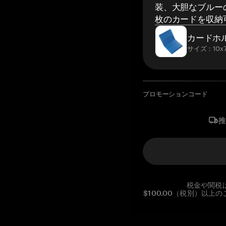
装、大胆なブルーの
枚のカードを収納
カードホ
サイズ：10x7
プロモーションコード
税金や関税
$100.00（税別）以