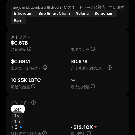
Tangem は Lombard Staked BTC のネットワークに対応しています
Ethereum
Bnb Smart Chain
Solana
Berachain
Base
メトリクス
$0.67B
-
時価総額
市場ランク
$0.69M
$0.67B
出来高（24時間）
完全希薄化後の評価額
10.25K LBTC
∞
流通供給量
最大供給量
インサイト
24h
1w
1m
+ 3
- $12.40K
経験豊富な購入者
買い圧力