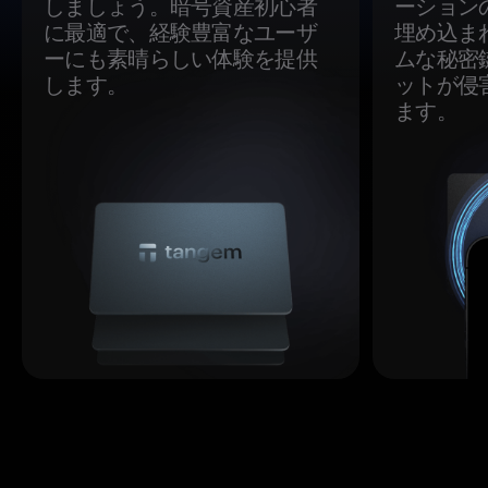
しましょう。暗号資産初心者
ーション
に最適で、経験豊富なユーザ
埋め込ま
ーにも素晴らしい体験を提供
ムな秘密
します。
ットが侵
ます。