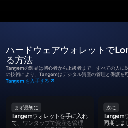
ハードウェアウォレットでLomba
る方法
Tangemの製品は初心者から上級者まで、すべての人
の技術により、Tangemはデジタル資産の管理と保護を
Tangem を入手する
まず最初に
次に
Tangemウォレットを手に入れ
Tange
て
、ワンタップで資産を管理
同期しま