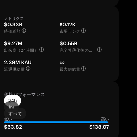
メトリクス
$0.33B
#0.12K
時価総額
市場ランク
$9.27M
$0.55B
出来高（24時間）
完全希薄化後の評価額
2.39M KAU
∞
流通供給量
最大供給量
価格パフォーマンス
24h
1m
すべて
低い
高い
$63,82
$138,07