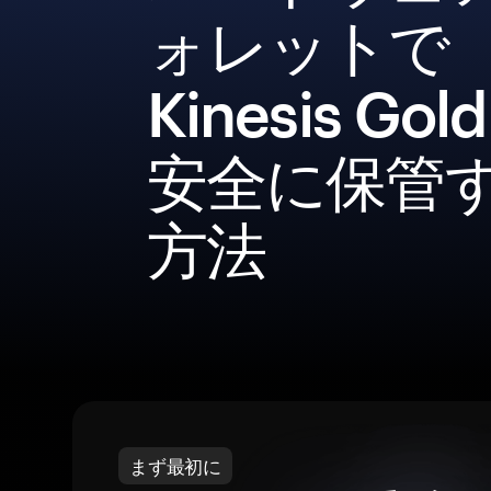
ォレットで
Kinesis Gol
安全に保管
方法
まず最初に