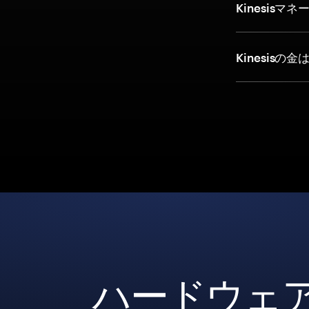
Kinesis
Kinesisの
ハードウェ