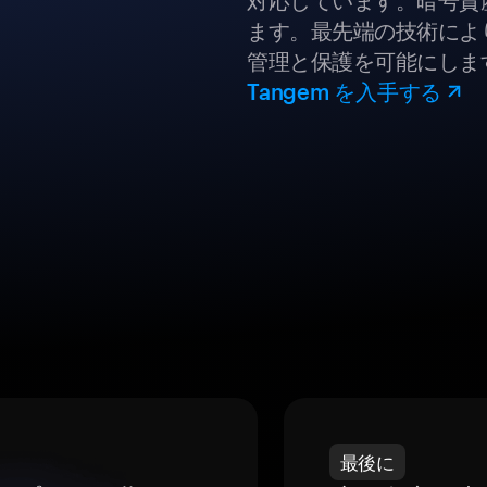
対応しています。暗号資
ます。最先端の技術により
管理と保護を可能にしま
Tangem を入手する
最後に