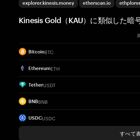
explorer.kinesis.money
etherscan.io
ethplorer
Kinesis Gold（KAU）に類似した
BTC
Bitcoin
ETH
Ethereum
USDT
Tether
BNB
BNB
USDC
USDC
すべて