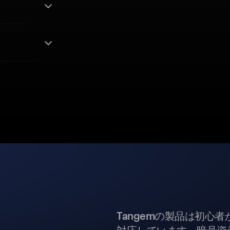
Tangemの製品は初心