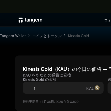
ウ
Tangem Wallet
コインとトークン
Kinesis Gold
Kinesis Gold（KAU）の今日の価格 
KAU をあなたの通貨に変換
Kinesis Gold の金額
KAU
最終更新日：8月06日, 2026 午前03:29