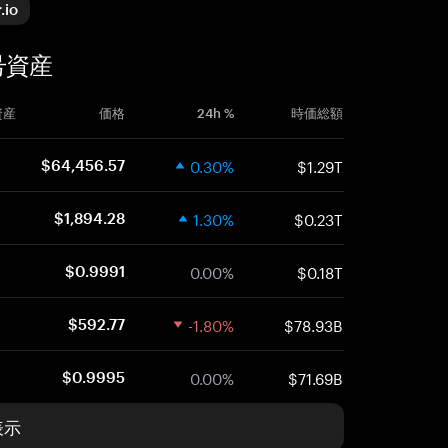
.io
暗号資産
資産
価格
24h %
時価総額
0.30%
$1.29T
$64,456.57
1.30%
$0.23T
$1,894.28
0.00%
$0.18T
$0.9991
-1.80%
$78.93B
$592.77
0.00%
$71.69B
$0.9995
表示