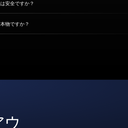
マネーは安全ですか？
金は本物ですか？
アウ