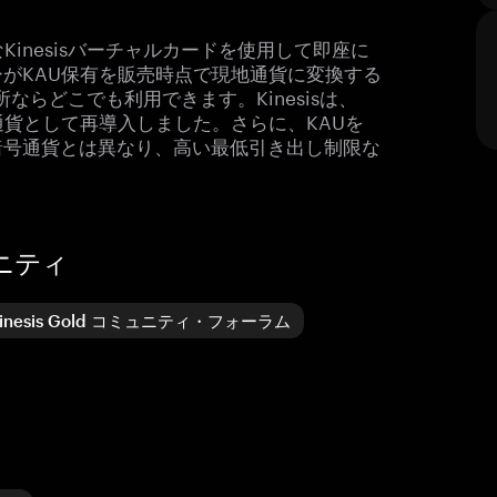
inesisバーチャルカードを使用して即座に
がKAU保有を販売時点で現地通貨に変換する
所ならどこでも利用できます。Kinesisは、
通貨として再導入しました。さらに、KAUを
暗号通貨とは異なり、高い最低引き出し制限な
ュニティ
inesis Gold コミュニティ・フォーラム