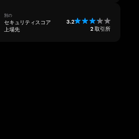
別の
セキュリティスコア
3.2
上場先
2
取引所