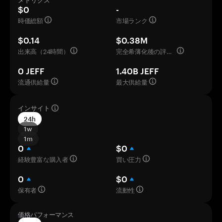
メトリクス
$0
-
時価総額
市場ランク
$0.14
$0.38M
出来高（24時間）
完全希薄化後の評価額
0 JEFF
1.40B JEFF
流通供給量
最大供給量
インサイト
24h
1w
1m
0
$0
経験豊富な購入者
買い圧力
0
$0
保有者
流動性
価格パフォーマンス