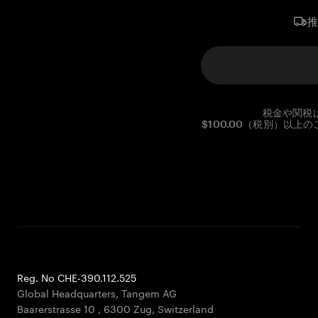
税金や関税
$100.00（税別）以
Reg. No CHE-390.112.525
Global Headquarters, Tangem AG
Baarerstrasse 10
,
6300 Zug
,
Switzerland