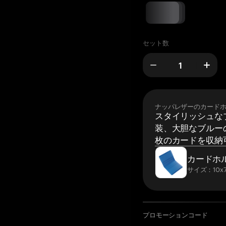
セット数
ナッパレザーのカード
スタイリッシュな
装、大胆なブルーの
枚のカードを収納
カードホ
サイズ：10x7
プロモーションコード