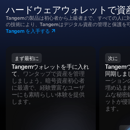
ハードウェアウォレットで資
Tangemの製品は初心者から上級者まで、すべての人
の技術により、Tangemはデジタル資産の管理と保護を
Tangem を入手する
まず最初に
次に
Tangemウォレットを手に入れ
Tange
て
、ワンタップで資産を管理
同期しま
しましょう。暗号資産初心者
ーション
に最適で、経験豊富なユーザ
埋め込ま
ーにも素晴らしい体験を提供
ムな秘密
します。
ットが侵
ます。