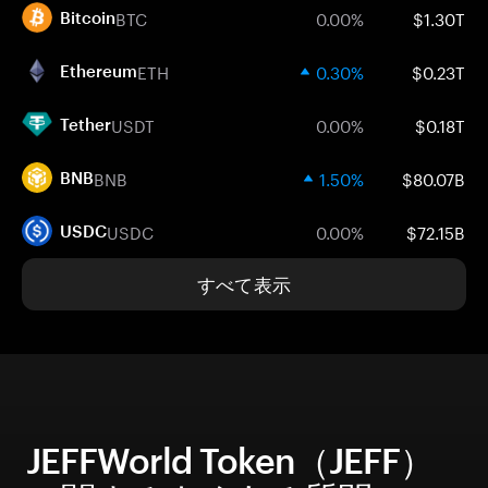
BTC
0.00%
$1.30T
Bitcoin
ETH
0.30%
$0.23T
Ethereum
USDT
0.00%
$0.18T
Tether
BNB
1.50%
$80.07B
BNB
USDC
0.00%
$72.15B
USDC
すべて表示
JEFFWorld Token（JEFF）