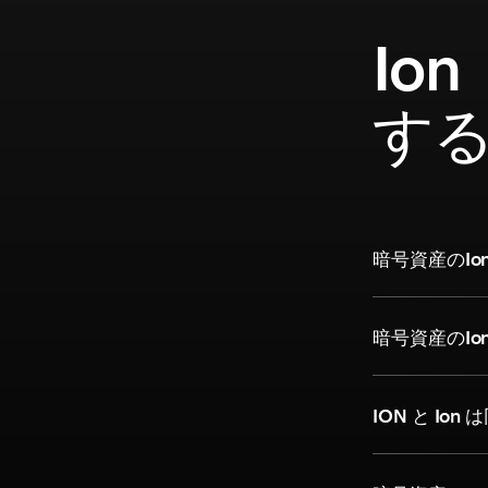
Io
す
暗号資産のIo
暗号資産のI
ION と Ion