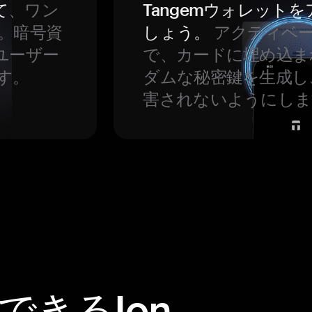
て
、ワン
Tangemウォレット
。暗号資
しょう。
アクティベ
ユーザー
で、カードに埋め込ま
す。
ダムな秘密鍵を生成し
害されないようにしま
できるIon