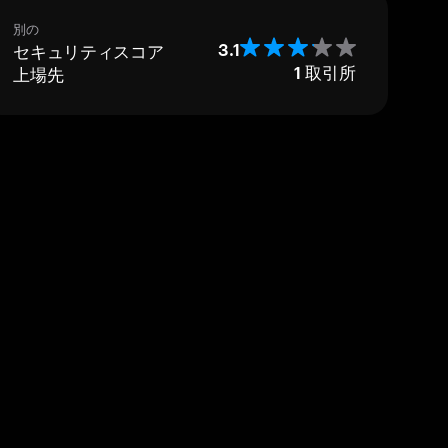
別の
セキュリティスコア
3.1
上場先
1
取引所