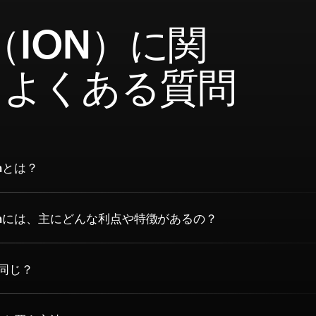
n（ION）に関
るよくある質問
nとは？
onには、主にどんな利点や特徴があるの？
 は同じ？