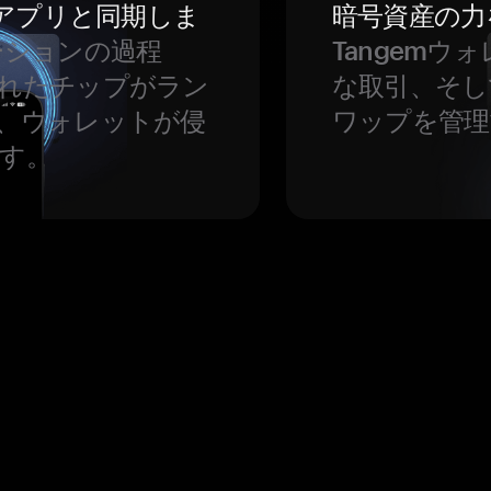
をアプリと同期しま
暗号資産の力
ーションの過程
Tangem
れたチップがラン
な取引、そし
、ウォレットが侵
ワップを管理
す。