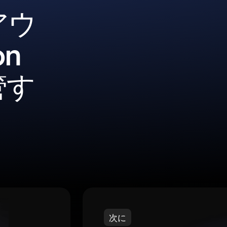
アウ
n
管す
次に