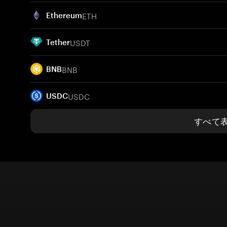
ETH
Ethereum
USDT
Tether
BNB
BNB
USDC
USDC
すべて