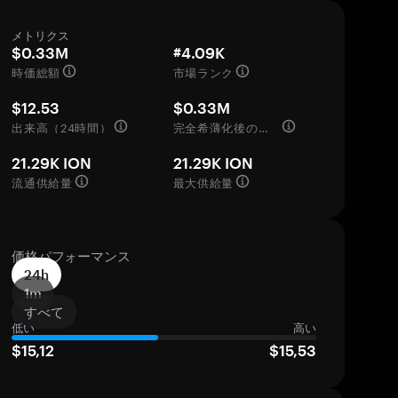
メトリクス
$0.33M
#4.09K
時価総額
市場ランク
$12.53
$0.33M
出来高（24時間）
完全希薄化後の評価額
21.29K ION
21.29K ION
流通供給量
最大供給量
価格パフォーマンス
24h
1m
すべて
低い
高い
$15,12
$15,53