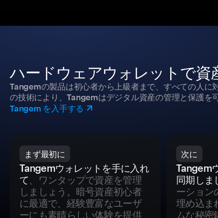
ハードウェアウォレットで資
Tangemの製品は初心者から上級者まで、すべての人
の技術により、Tangemはデジタル資産の管理と保護を
Tangem を入手する
まず最初に
次に
Tangemウォレットを手に入れ
Tange
て
、ワンタップで資産を管理
同期しま
しましょう。暗号資産初心者
ーション
に最適で、経験豊富なユーザ
埋め込ま
ーにも素晴らしい体験を提供
ムな秘密