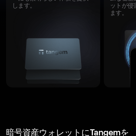
します。
ットが侵
ます。
暗号資産ウォレットにTangemを