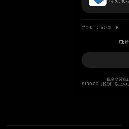
サイズ：10x7
プロモーションコード
税金や関税
$100.00（税別）以