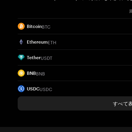
BTC
Bitcoin
ETH
Ethereum
USDT
Tether
BNB
BNB
USDC
USDC
すべて