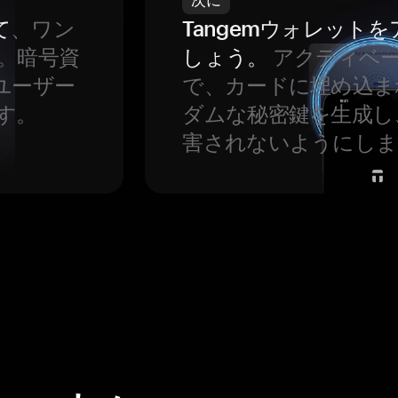
て
、ワン
Tangemウォレット
。暗号資
しょう。
アクティベ
ユーザー
で、カードに埋め込ま
す。
ダムな秘密鍵を生成し
害されないようにしま