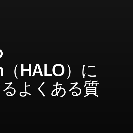
o
in（HALO）に
するよくある質