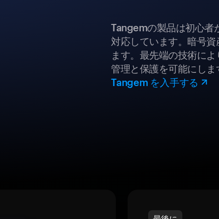
Tangemの製品は初心
対応しています。暗号資
ます。最先端の技術により
管理と保護を可能にしま
Tangem を入手する
最後に