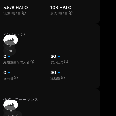
5.57B HALO
10B HALO
流通供給量
最大供給量
インサイト
24h
1w
1m
0
$0
経験豊富な購入者
買い圧力
0
$0
保有者
流動性
価格パフォーマンス
24h
1m
すべて