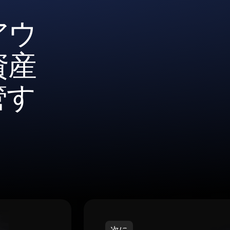
アウ
資産
管す
次に