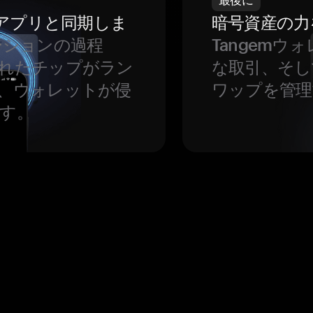
をアプリと同期しま
暗号資産の力
ーションの過程
Tangem
れたチップがラン
な取引、そし
、ウォレットが侵
ワップを管理
す。