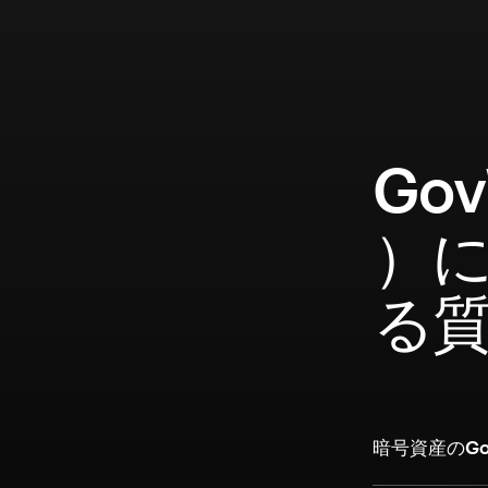
Go
）
る
暗号資産のGo