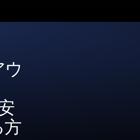
アウ
を安
る方