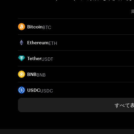
BTC
Bitcoin
ETH
Ethereum
USDT
Tether
BNB
BNB
USDC
USDC
すべて