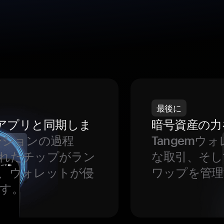
最後に
をアプリと同期しま
暗号資産の力
ーションの過程
Tangem
れたチップがラン
な取引、そし
、ウォレットが侵
ワップを管理
す。