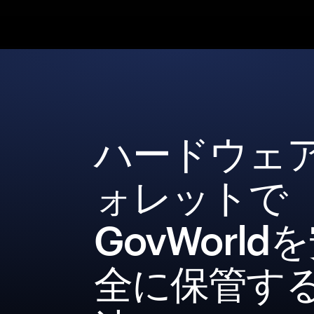
ハードウェ
ォレットで
GovWorld
全に保管す