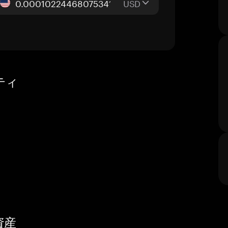
USD
ティ
資産