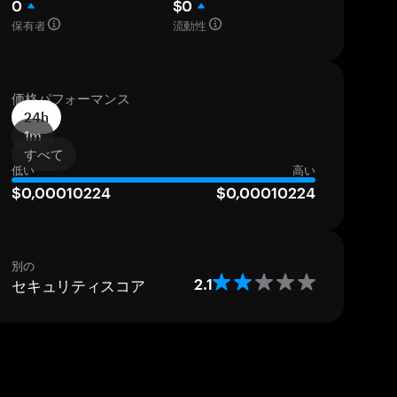
0
$0
保有者
流動性
価格パフォーマンス
24h
1m
すべて
低い
高い
$0,00010224
$0,00010224
別の
セキュリティスコア
2.1