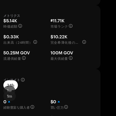
メトリクス
$5.14K
#11.71K
時価総額
市場ランク
$0.33K
$10.22K
出来高（24時間）
完全希薄化後の評価額
50.25M GOV
100M GOV
流通供給量
最大供給量
インサイト
24h
1w
1m
0
$0
経験豊富な購入者
買い圧力