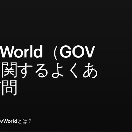
vWorld（GOV
に関するよくあ
質問
vWorldとは？