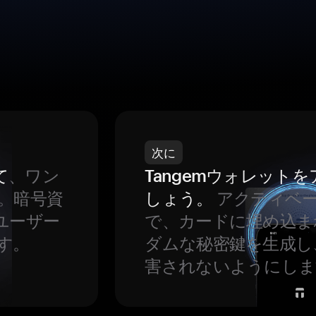
次に
て
、ワン
Tangemウォレット
。暗号資
しょう。
アクティベ
ユーザー
で、カードに埋め込ま
す。
ダムな秘密鍵を生成し
害されないようにしま