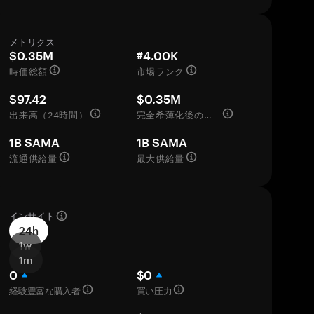
メトリクス
$0.35M
#4.00K
時価総額
市場ランク
$97.42
$0.35M
出来高（24時間）
完全希薄化後の評価額
1B SAMA
1B SAMA
流通供給量
最大供給量
インサイト
24h
1w
1m
0
$0
経験豊富な購入者
買い圧力