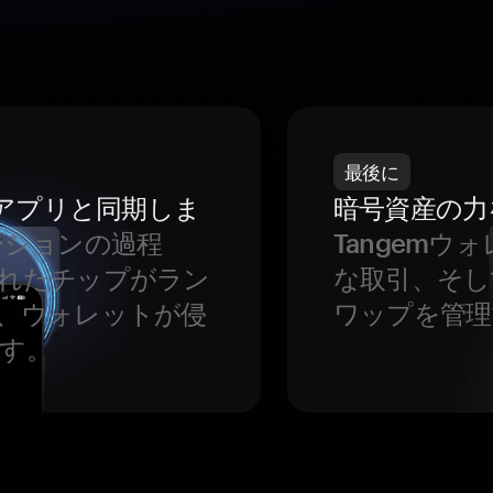
最後に
をアプリと同期しま
暗号資産の力
ーションの過程
Tangem
れたチップがラン
な取引、そし
、ウォレットが侵
ワップを管理
す。