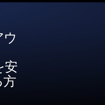
アウ
を安
る方