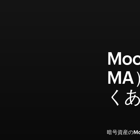
Mo
MA
く
暗号資産のMo