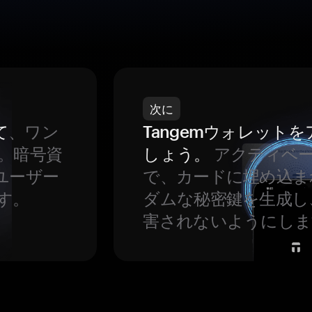
次に
て
、ワン
Tangemウォレット
。暗号資
しょう。
アクティベ
ユーザー
で、カードに埋め込ま
す。
ダムな秘密鍵を生成し
害されないようにしま