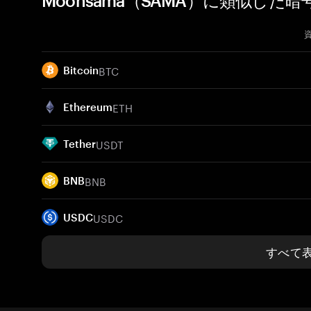
Moonsama（SAMA）に類似した暗
BTC
Bitcoin
ETH
Ethereum
USDT
Tether
BNB
BNB
USDC
USDC
すべて