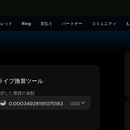
今すぐ購入
ォレット
Ring
支払う
パートナー
コミュニティ
も
— ライブ換算ツール
選択した通貨の金額
USD