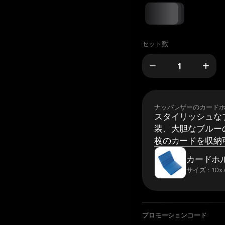
セット数
ナッパレザーのカード
スタイリッシュな
装、大胆なブルーの
枚のカードを収納
カードホ
サイズ：10x7
プロモーションコード