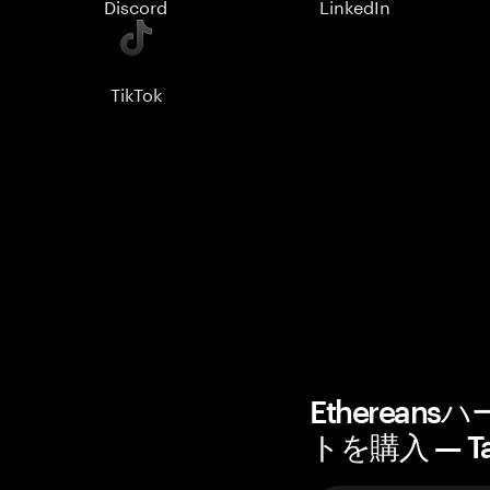
Discord
LinkedIn
TikTok
Etherea
トを購入 — T