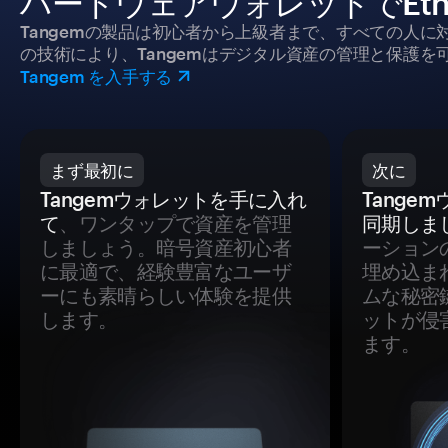
ハードウェアウォレットでEth
Tangemの製品は初心者から上級者まで、すべての人
の技術により、Tangemはデジタル資産の管理と保護を
Tangem を入手する
まず最初に
次に
Tangemウォレットを手に入れ
Tange
て
、ワンタップで資産を管理
同期しま
しましょう。暗号資産初心者
ーション
に最適で、経験豊富なユーザ
埋め込ま
ーにも素晴らしい体験を提供
ムな秘密
します。
ットが侵
ます。