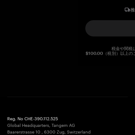
税金や関税
$100.00（税別）以
Reg. No CHE-390.112.525
Global Headquarters, Tangem AG
Baarerstrasse 10
,
6300 Zug
,
Switzerland