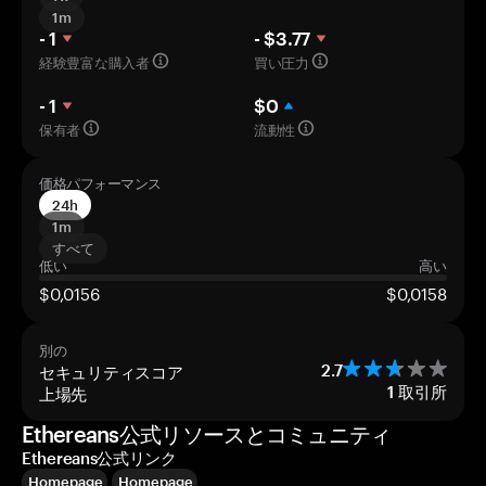
1m
- 1
- $3.77
経験豊富な購入者
買い圧力
- 1
$0
保有者
流動性
価格パフォーマンス
24h
1m
すべて
低い
高い
$0,0156
$0,0158
別の
セキュリティスコア
2.7
上場先
1
取引所
Ethereans公式リソースとコミュニティ
Ethereans公式リンク
Homepage
Homepage