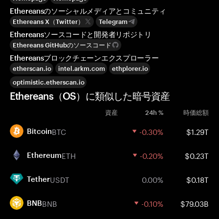
Ethereansのソーシャルメディアとコミュニティ
Ethereans X（Twitter）
Telegram
Ethereansソースコードと開発者リポジトリ
Ethereans GitHubのソースコード
Ethereansブロックチェーンエクスプローラー
etherscan.io
intel.arkm.com
ethplorer.io
optimistic.etherscan.io
Ethereans（OS）に類似した暗号資産
資産
24h %
時価総額
BTC
-0.30%
$1.29T
Bitcoin
ETH
-0.20%
$0.23T
Ethereum
USDT
0.00%
$0.18T
Tether
BNB
-0.10%
$79.03B
BNB