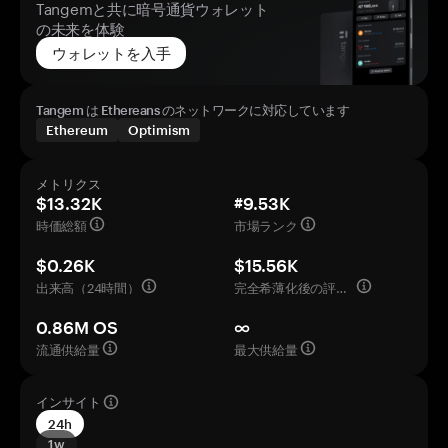
Tangemと共に暗号通貨ウォレット
の未来を体験
ウォレットを入手
Tangem は Ethereans のネットワークに対応しています
Ethereum
Optimism
メトリクス
$13.32K
#9.53K
時価総額
市場ランク
$0.26K
$15.56K
出来高（24時間）
完全希薄化後の評価額
0.86M OS
∞
流通供給量
最大供給量
インサイト
24h
1w