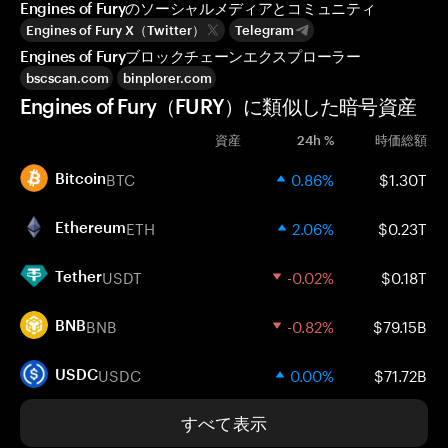
Engines of Furyのソーシャルメディアとコミュニティ
Engines of Fury X（Twitter）
Telegram
Engines of Furyブロックチェーンエクスプローラー
bscscan.com
binplorer.com
Engines of Fury（FURY）に類似した暗号資産
資産
24h %
時価総額
BTC
0.86%
$1.30T
Bitcoin
ETH
2.06%
$0.23T
Ethereum
USDT
-0.02%
$0.18T
Tether
BNB
-0.82%
$79.15B
BNB
USDC
0.00%
$71.72B
USDC
すべて表示