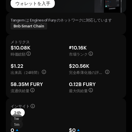
ウォレットを入手
Tangem は Engines of Fury のネットワークに対応しています
Bnb Smart Chain
メトリクス
$10.08K
#10.16K
時価総額
市場ランク
$1.22
$20.56K
出来高（24時間）
完全希薄化後の評価額
58.35M FURY
0.12B FURY
流通供給量
最大供給量
インサイト
24h
1w
1m
0
$0