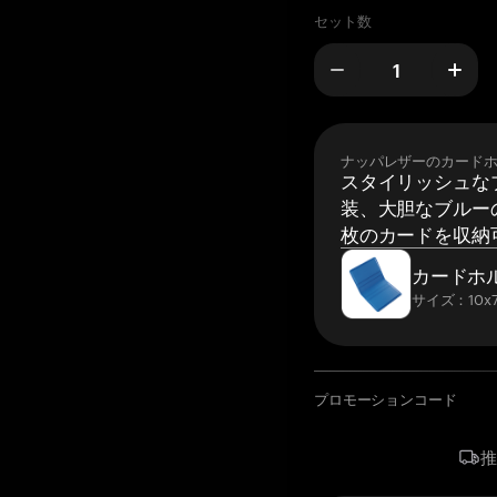
セット数
ナッパレザーのカード
スタイリッシュな
装、大胆なブルーの
枚のカードを収納
カードホ
サイズ：10x7
プロモーションコード