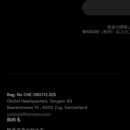
税金や関税
$100.00（税別）以
Reg. No CHE-390.112.525
Global Headquarters, Tangem AG
Baarerstrasse 10
,
6300 Zug
,
Switzerland
support@tangem.com
始める
暗号資産の始め方