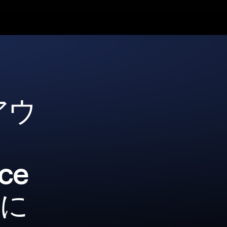
アウ
nce
全に