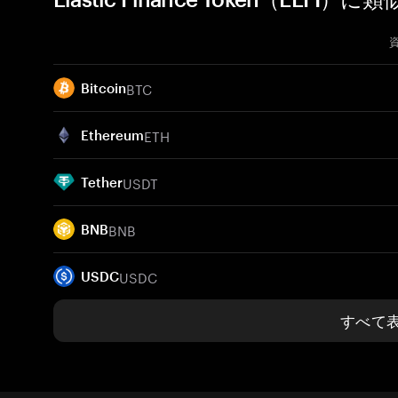
BTC
Bitcoin
ETH
Ethereum
USDT
Tether
BNB
BNB
USDC
USDC
すべて