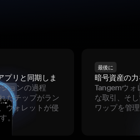
最後に
をアプリと同期しま
暗号資産の力
ーションの過程
Tangem
れたチップがラン
な取引、そし
、ウォレットが侵
ワップを管理
す。