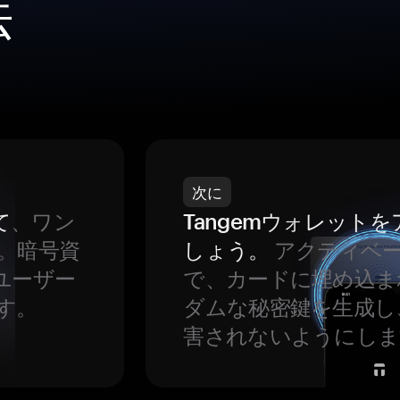
法
次に
て
、ワン
Tangemウォレット
。暗号資
しょう。
アクティベ
ユーザー
で、カードに埋め込ま
す。
ダムな秘密鍵を生成し
害されないようにしま