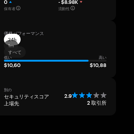
0
- $8.98K
保有者
流動性
価格パフォーマンス
24h
1m
すべて
低い
高い
$10,60
$10,88
別の
セキュリティスコア
2.9
上場先
2
取引所