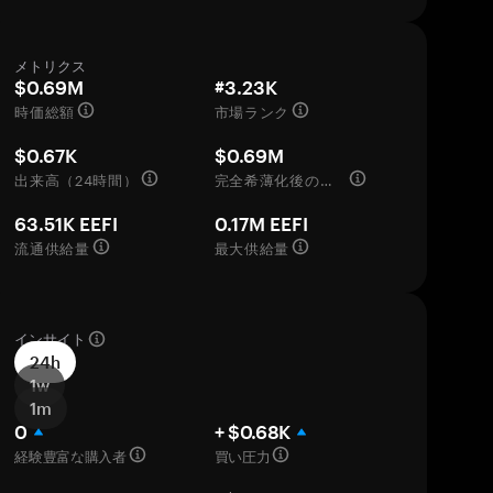
メトリクス
$0.69M
#3.23K
時価総額
市場ランク
$0.67K
$0.69M
出来高（24時間）
完全希薄化後の評価額
63.51K EEFI
0.17M EEFI
流通供給量
最大供給量
インサイト
24h
1w
1m
0
+ $0.68K
経験豊富な購入者
買い圧力