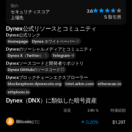
別の
セキュリティスコア
3.6
上場先
5
取引所
Dynex公式リソースとコミュニティ
Dynex公式リンク
Homepage
Dynex ホワイトペーパー
Dynexのソーシャルメディアとコミュニティ
Dynex X（Twitter）
Telegram
Dynexソースコードと開発者リポジトリ
Dynex GitHubのソースコード
Dynexブロックチェーンエクスプローラー
blockexplorer.dynexcoin.org
intel.arkm.com
etherscan.io
ethplorer.io
Dynex（DNX）に類似した暗号資産
資産
24h %
時価総額
BTC
0.20%
$1.29T
Bitcoin