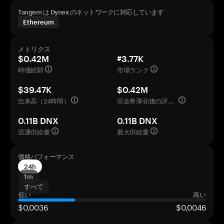
Tangem は Dynex のネットワークに対応しています
Ethereum
メトリクス
$0.42M
#3.77K
時価総額
市場ランク
$39.47K
$0.42M
出来高（24時間）
完全希薄化後の評価額
0.11B DNX
0.11B DNX
流通供給量
最大供給量
価格パフォーマンス
24h
1m
すべて
低い
高い
$0,0036
$0,0046