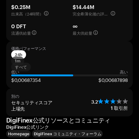
$0.25M
$14.44M
出来高（24時間）
完全希薄化後の評価額
0 DFT
∞
流通供給量
最大供給量
価格パフォーマンス
24h
1m
すべて
低い
高い
$0,00687354
$0,00687898
別の
セキュリティスコア
3.2
上場先
1
取引所
DigiFinex公式リソースとコミュニティ
DigiFinex公式リンク
Homepage
DigiFinex コミュニティ・フォーラム