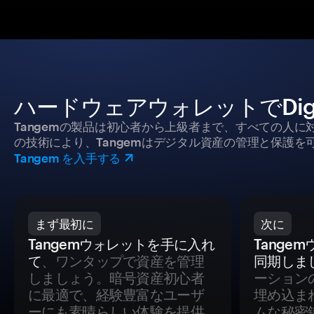
ハードウェアウォレットでDigi
Tangemの製品は初心者から上級者まで、すべての人
の技術により、Tangemはデジタル資産の管理と保護を
Tangem を入手する
まず最初に
次に
Tangemウォレットを手に入れ
Tange
て
、ワンタップで資産を管理
同期しま
しましょう。暗号資産初心者
ーション
に最適で、経験豊富なユーザ
埋め込ま
ーにも素晴らしい体験を提供
ムな秘密