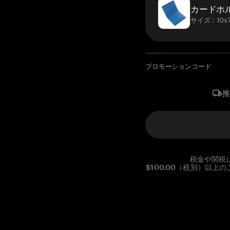
カードホ
サイズ：10x7
プロモーションコード
税金や関税
$100.00（税別）以