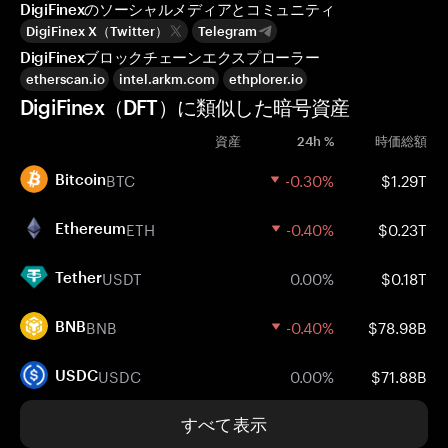
DigiFinexのソーシャルメディアとコミュニティ
DigiFinex X（Twitter）
Telegram
DigiFinexブロックチェーンエクスプローラー
etherscan.io
intel.arkm.com
ethplorer.io
DigiFinex（DFT）に類似した暗号資産
資産
24h %
時価総額
BTC
-0.30%
$1.29T
Bitcoin
ETH
-0.40%
$0.23T
Ethereum
USDT
0.00%
$0.18T
Tether
BNB
-0.40%
$78.98B
BNB
USDC
0.00%
$71.88B
USDC
すべて表示