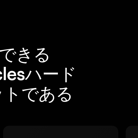
頼できる
iclesハード
ットである