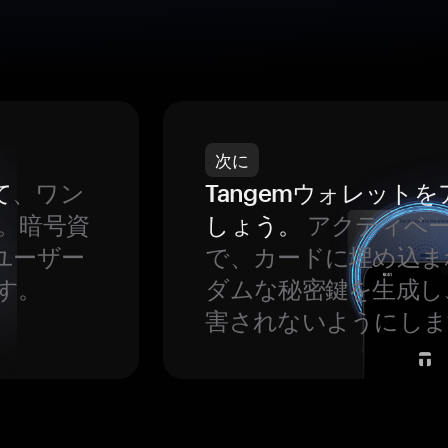
次に
て
、ワン
Tangemウォレット
。暗号資
しょう。
アクティベ
ユーザー
で、カードに埋め込ま
す。
ダムな秘密鍵を生成し
害されないようにしま