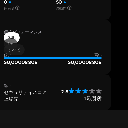
0
$0
保有者
流動性
価格パフォーマンス
24h
1m
すべて
低い
高い
$0,00008308
$0,00008308
別の
セキュリティスコア
2.8
上場先
1
取引所