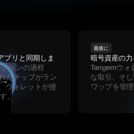
最後に
をアプリと同期しま
暗号資産の力
ーションの過程
Tangem
れたチップがラン
な取引、そし
、ウォレットが侵
ワップを管理
す。