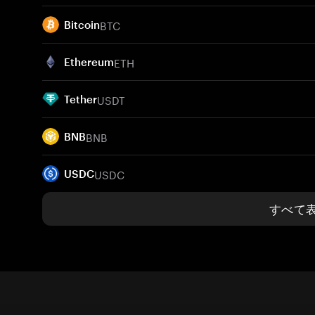
BTC
Bitcoin
ETH
Ethereum
USDT
Tether
BNB
BNB
USDC
USDC
すべて