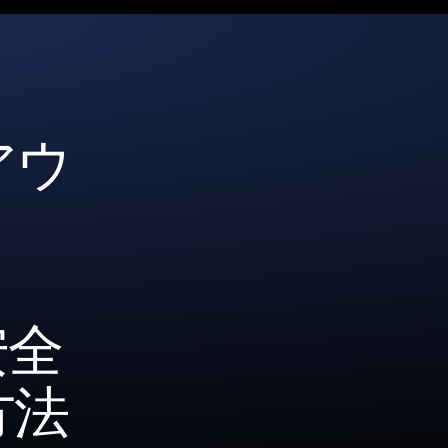
アウ
安全
方法