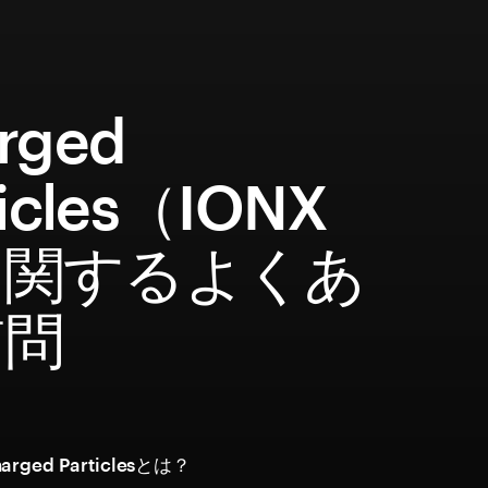
rged
ticles（IONX
に関するよくあ
質問
ged Particlesとは？