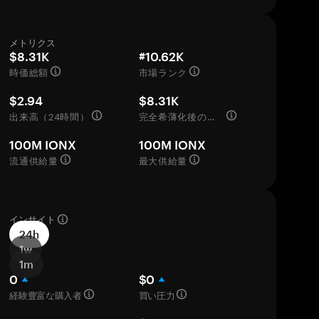
メトリクス
$8.31K
#10.62K
時価総額
市場ランク
$2.94
$8.31K
出来高（24時間）
完全希薄化後の評価額
100M IONX
100M IONX
流通供給量
最大供給量
インサイト
24h
1w
1m
0
$0
経験豊富な購入者
買い圧力