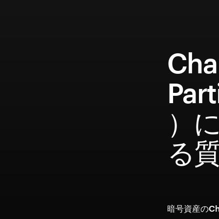
Cha
Par
）
る
暗号資産のChar