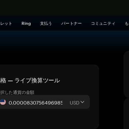
今すぐ購入
ォレット
Ring
支払う
パートナー
コミュニティ
も
日の価格 — ライブ換算ツール
選択した通貨の金額
USD