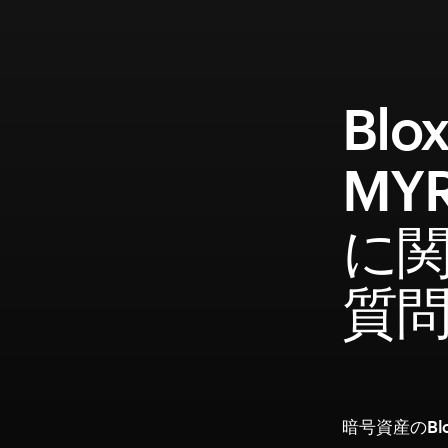
Blo
MY
に
質
暗号資産のBlo