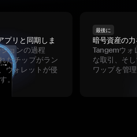
最後に
をアプリと同期しま
暗号資産の力
ーションの過程
Tangem
れたチップがラン
な取引、そし
、ウォレットが侵
ワップを管理
す。