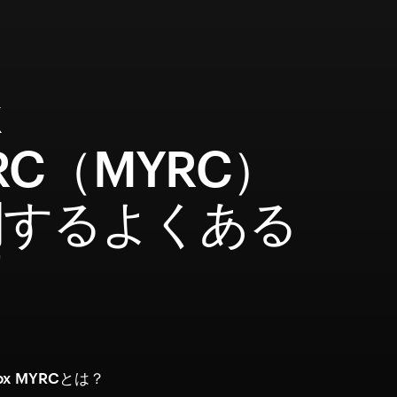
x
RC（MYRC）
関するよくある
問
x MYRCとは？