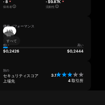
- 8
- $9.87K
保有者
流動性
価格パフォーマンス
24h
1m
すべて
低い
高い
$0,2426
$0,2444
別の
セキュリティスコア
3.1
上場先
4
取引所