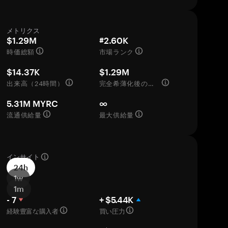
メトリクス
$1.29M
#2.60K
時価総額
市場ランク
$14.37K
$1.29M
出来高（24時間）
完全希薄化後の評価額
5.31M MYRC
∞
流通供給量
最大供給量
インサイト
24h
1w
1m
- 7
+ $5.44K
経験豊富な購入者
買い圧力