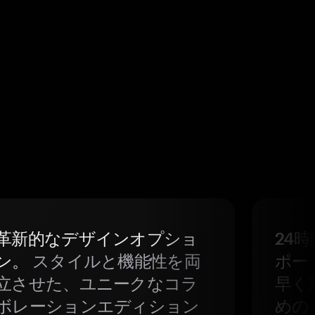
革新的なデザインオプショ
24
ン。
スタイルと機能性を両
ポー
立させた、ユニークなコラ
早く
ボレーションエディション
めの