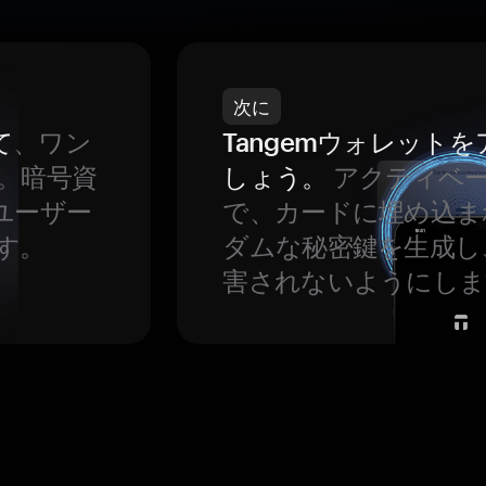
次に
て
、ワン
Tangemウォレット
。暗号資
しょう。
アクティベ
ユーザー
で、カードに埋め込ま
す。
ダムな秘密鍵を生成し
害されないようにしま