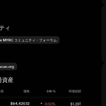
ニティ
lox MYRC コミュニティ・フォーラム
scan.org
暗号資産
資産
価格
24h %
時価総額
-0.50%
$1.29T
$64,420.12