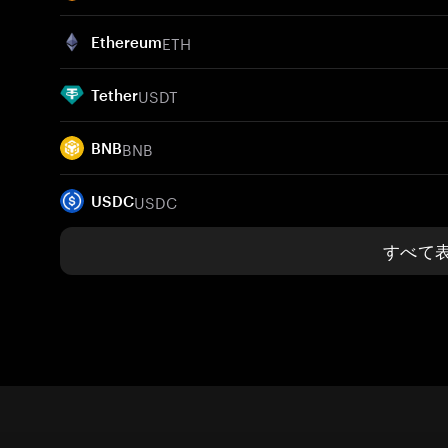
ETH
Ethereum
USDT
Tether
BNB
BNB
USDC
USDC
すべて