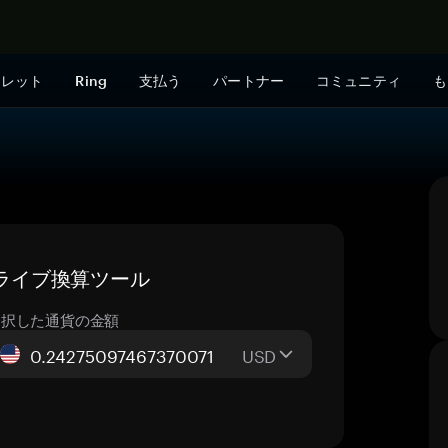
今すぐ購入
ォレット
Ring
支払う
パートナー
コミュニティ
も
— ライブ換算ツール
選択した通貨の金額
USD