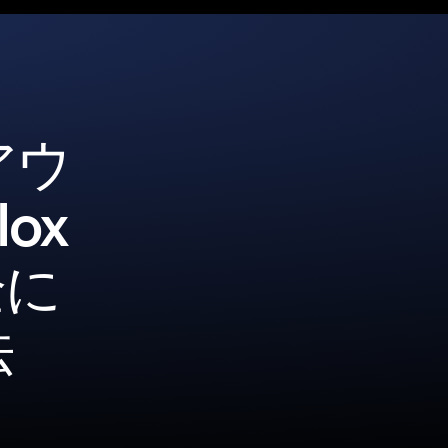
アウ
ox
全に
法