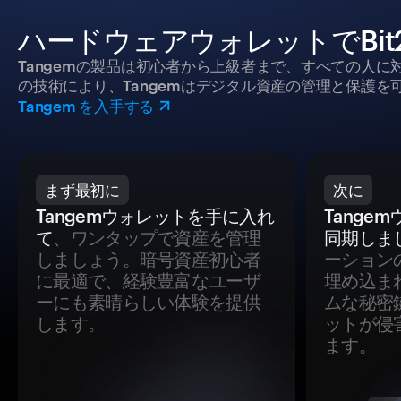
ハードウェアウォレットでBit
Tangemの製品は初心者から上級者まで、すべての人
の技術により、Tangemはデジタル資産の管理と保護を
Tangem を入手する
まず最初に
次に
Tangemウォレットを手に入れ
Tange
て
、ワンタップで資産を管理
同期しま
しましょう。暗号資産初心者
ーション
に最適で、経験豊富なユーザ
埋め込ま
ーにも素晴らしい体験を提供
ムな秘密
します。
ットが侵
ます。