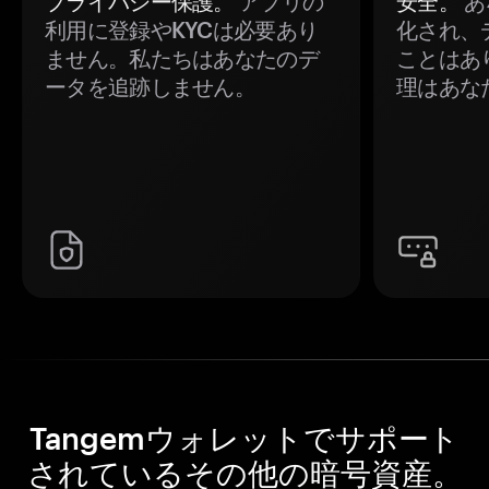
プライバシー保護。
アプリの
安全。
あ
利用に登録やKYCは必要あり
化され、
ません。私たちはあなたのデ
ことはあ
ータを追跡しません。
理はあな
Tangemウォレットでサポート
されているその他の暗号資産。