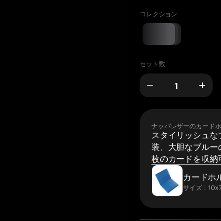
コレクション
セット数
ナッパレザーのカード
スタイリッシュな
装、大胆なブルーの
枚のカードを収納
カードホ
サイズ：10x7