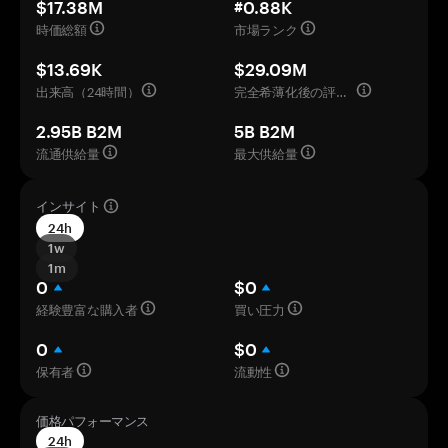
$17.38M
#0.88K
時価総額
市場ランク
$13.69K
$29.09M
出来高（24時間）
完全希薄化後の評価額
2.95B B2M
5B B2M
流通供給量
最大供給量
インサイト
24h
1w
1m
0
$0
経験豊富な購入者
買い圧力
0
$0
保有者
流動性
価格パフォーマンス
24h