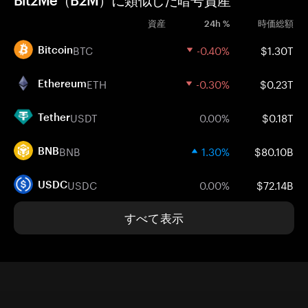
Bit2Me（B2M）に類似した暗号資産
資産
24h %
時価総額
BTC
-0.40%
$1.30T
Bitcoin
ETH
-0.30%
$0.23T
Ethereum
USDT
0.00%
$0.18T
Tether
BNB
1.30%
$80.10B
BNB
USDC
0.00%
$72.14B
USDC
すべて表示