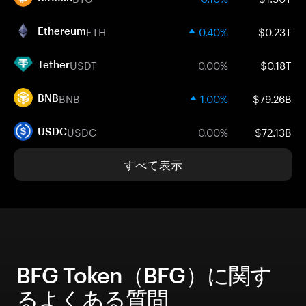
ETH
0.40%
$0.23T
Ethereum
USDT
0.00%
$0.18T
Tether
BNB
1.00%
$79.26B
BNB
USDC
0.00%
$72.13B
USDC
すべて表示
BFG Token（BFG）に関す
るよくある質問