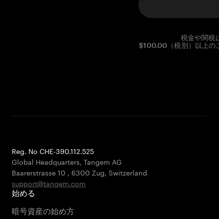
税金や関税
$100.00（税別）以
Reg. No CHE-390.112.525
Global Headquarters, Tangem AG
Baarerstrasse 10
,
6300 Zug
,
Switzerland
support@tangem.com
始める
暗号資産の始め方