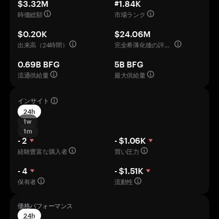
$3.32M
#1.84K
時価総額
市場ランク
$0.20K
$24.06M
出来高（24時間）
完全希薄化後の評価額
0.69B BFG
5B BFG
流通供給量
最大供給量
インサイト
24h
1w
1m
- 2
- $1.06K
経験豊富な購入者
買い圧力
- 4
- $1.51K
保有者
流動性
価格パフォーマンス
24h