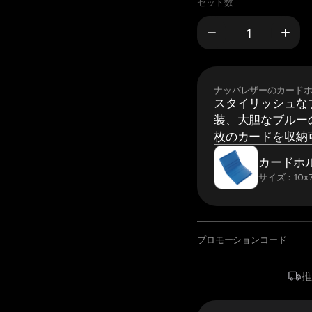
セット数
ナッパレザーのカード
スタイリッシュな
装、大胆なブルーの
枚のカードを収納
カードホ
サイズ：10x7
プロモーションコード