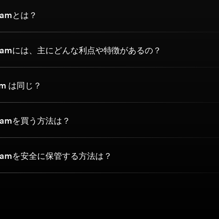
eamとは？
eamには、主にどんな利点や特徴があるの？
eam は同じ？
eamを買う方法は？
eamを安全に保管する方法は？