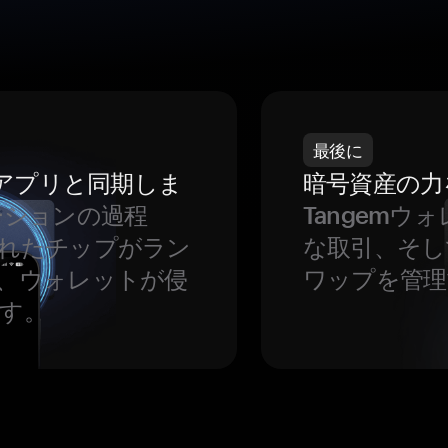
最後に
をアプリと同期しま
暗号資産の力
ーションの過程
Tangem
れたチップがラン
な取引、そし
、ウォレットが侵
ワップを管理
す。