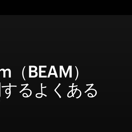
am（BEAM）
関するよくある
問