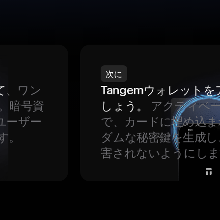
次に
て
、ワン
Tangemウォレット
。暗号資
しょう。
アクティベ
ユーザー
で、カードに埋め込ま
す。
ダムな秘密鍵を生成し
害されないようにしま