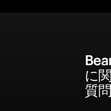
Be
に
質