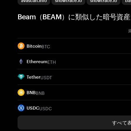
avascan.info
snowtrace.io
snowtrace.io
ba
Beam（BEAM）に類似した暗号資産
BTC
Bitcoin
ETH
Ethereum
USDT
Tether
BNB
BNB
USDC
USDC
すべて