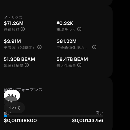
メトリクス
$71.26M
#0.32K
時価総額
市場ランク
$3.91M
$81.22M
出来高（24時間）
完全希薄化後の評価額
51.30B BEAM
58.47B BEAM
流通供給量
最大供給量
価格パフォーマンス
24h
1m
すべて
低い
高い
$0,00138800
$0,00143756