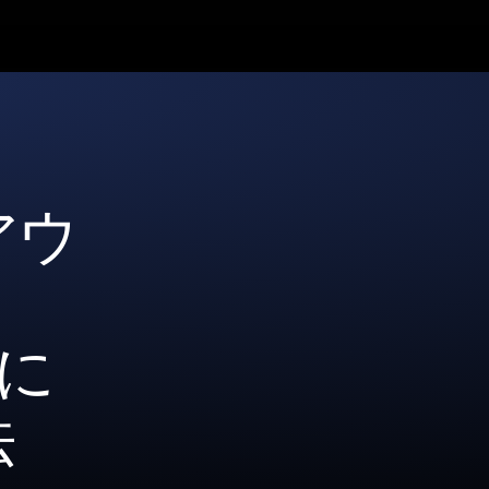
アウ
全に
法