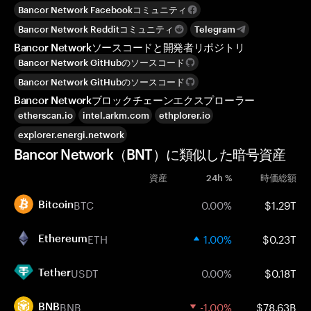
Bancor Network Facebookコミュニティ
Bancor Network Redditコミュニティ
Telegram
Bancor Networkソースコードと開発者リポジトリ
Bancor Network GitHubのソースコード
Bancor Network GitHubのソースコード
Bancor Networkブロックチェーンエクスプローラー
etherscan.io
intel.arkm.com
ethplorer.io
explorer.energi.network
Bancor Network（BNT）に類似した暗号資産
資産
24h %
時価総額
BTC
0.00%
$1.29T
Bitcoin
ETH
1.00%
$0.23T
Ethereum
USDT
0.00%
$0.18T
Tether
BNB
-1.00%
$78.63B
BNB