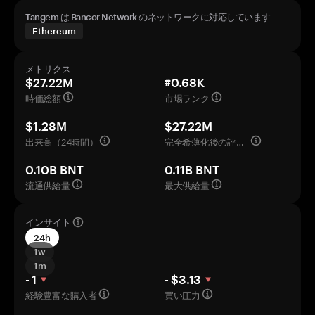
Tangem は Bancor Network のネットワークに対応しています
Ethereum
メトリクス
$27.22M
#0.68K
時価総額
市場ランク
$1.28M
$27.22M
出来高（24時間）
完全希薄化後の評価額
0.10B BNT
0.11B BNT
流通供給量
最大供給量
インサイト
24h
1w
1m
- 1
- $3.13
経験豊富な購入者
買い圧力