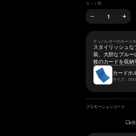
セット数
ナッパレザーのカード
スタイリッシュな
装、大胆なブルーの
枚のカードを収納
カードホ
サイズ：10x7
プロモーションコード