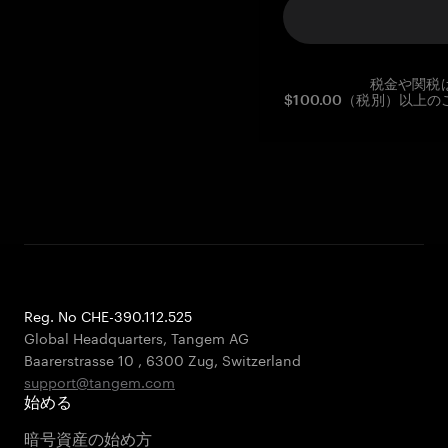
税金や関税
$100.00（税別）以
Reg. No CHE-390.112.525
Global Headquarters, Tangem AG
Baarerstrasse 10
,
6300 Zug
,
Switzerland
support@tangem.com
始める
暗号資産の始め方