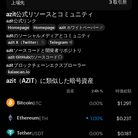
上場先
3
取引所
azit公式リソースとコミュニティ
azit公式リンク
Homepage
Homepage
azit ホワイトペーパー
azitのソーシャルメディアとコミュニティ
azit X（Twitter）
Telegram
azitソースコードと開発者リポジトリ
azit GitHubのソースコード
azitブロックチェーンエクスプローラー
kaiascan.io
azit（AZIT）に類似した暗号資産
資産
24h %
時価総額
BTC
0.00%
$1.29T
Bitcoin
ETH
1.00%
$0.23T
Ethereum
USDT
0.00%
$0.18T
Tether