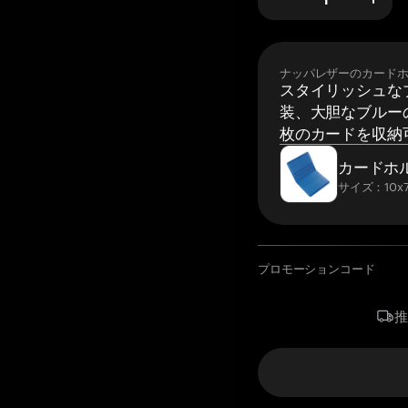
ナッパレザーのカード
スタイリッシュな
装、大胆なブルーの
枚のカードを収納
カードホ
サイズ：10x7
プロモーションコード