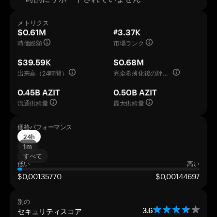
メトリクス
$0.61M
#3.37K
時価総額
市場ランク
$39.59K
$0.68M
出来高（24時間）
完全希薄化後の評価額
0.45B AZIT
0.50B AZIT
流通供給量
最大供給量
価格パフォーマンス
24h
1m
すべて
低い
高い
$0,00135770
$0,00144697
別の
セキュリティスコア
3.6