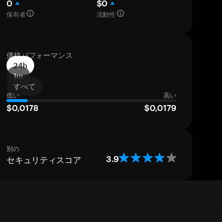
0
$0
保有者
流動性
価格パフォーマンス
24h
1m
すべて
低い
高い
$0,0178
$0,0179
別の
セキュリティスコア
3.9