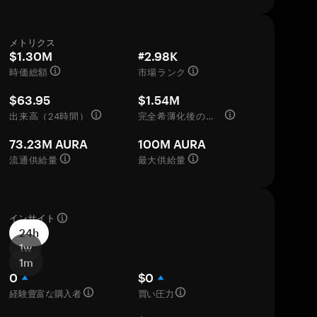
メトリクス
$1.30M
#2.98K
時価総額
市場ランク
$63.95
$1.54M
出来高（24時間）
完全希薄化後の評価額
73.23M AURA
100M AURA
流通供給量
最大供給量
インサイト
24h
1w
1m
0
$0
経験豊富な購入者
買い圧力