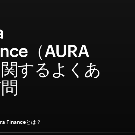
a
ance（AURA
に関するよくあ
質問
a Financeとは？