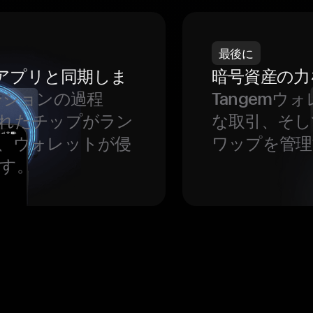
最後に
をアプリと同期しま
暗号資産の力
ーションの過程
Tangem
れたチップがラン
な取引、そし
、ウォレットが侵
ワップを管理
す。