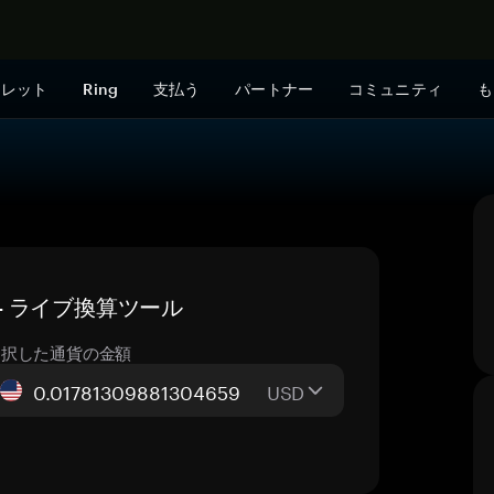
今すぐ購入
ォレット
Ring
支払う
パートナー
コミュニティ
も
格 — ライブ換算ツール
選択した通貨の金額
USD