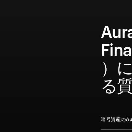
Aur
Fin
）
る
暗号資産のAur