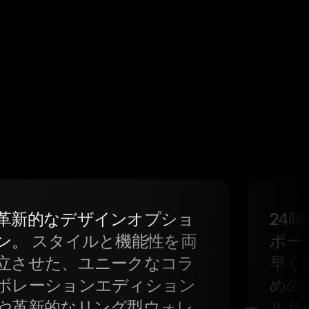
革新的なデザインオプショ
24
ン。
スタイルと機能性を両
ポー
立させた、ユニークなコラ
早く
ボレーションエディション
めの
や革新的なリング型ウォレ
ルサ