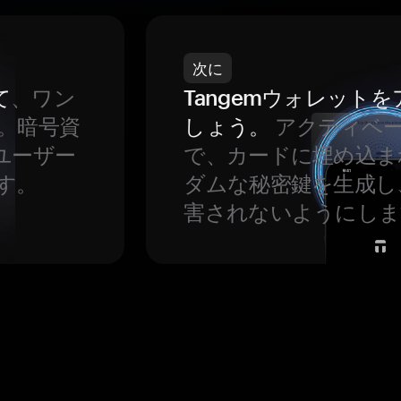
次に
て
、ワン
Tangemウォレット
。暗号資
しょう。
アクティベ
ユーザー
で、カードに埋め込ま
す。
ダムな秘密鍵を生成し
害されないようにしま