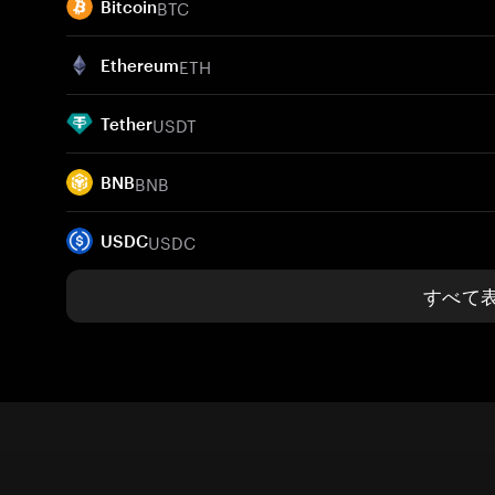
BTC
Bitcoin
ETH
Ethereum
USDT
Tether
BNB
BNB
USDC
USDC
すべて