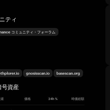
ュニティ
 Finance コミュニティ・フォーラム
ethplorer.io
gnosisscan.io
basescan.org
た暗号資産
資産
価格
24h %
時価総額