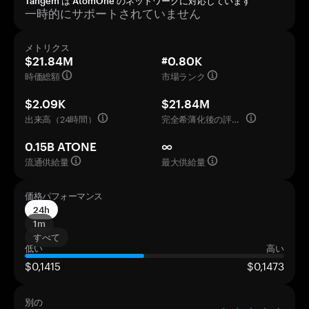
Tangem は AtomOne のネットワークに対応しています
一時的にサポートされていません
メトリクス
$21.84M
#0.80K
時価総額
市場ランク
$2.09K
$21.84M
出来高（24時間）
完全希薄化後の評価額
0.15B ATONE
∞
流通供給量
最大供給量
価格パフォーマンス
24h
1m
すべて
低い
高い
$0,1415
$0,1473
別の