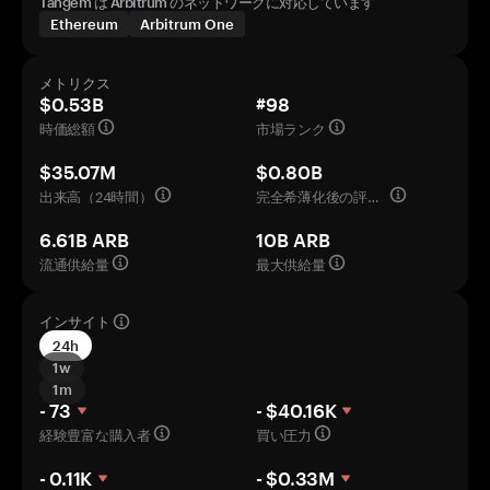
Tangem は Arbitrum のネットワークに対応しています
Ethereum
Arbitrum One
メトリクス
$0.53B
#98
時価総額
市場ランク
$35.07M
$0.80B
出来高（24時間）
完全希薄化後の評価額
6.61B ARB
10B ARB
流通供給量
最大供給量
インサイト
24h
1w
1m
- 73
- $40.16K
経験豊富な購入者
買い圧力
- 0.11K
- $0.33M