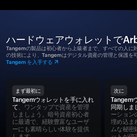
ハードウェアウォレットでArb
Tangemの製品は初心者から上級者まで、すべての人
の技術により、Tangemはデジタル資産の管理と保護を
Tangem を入手する
まず最初に
次に
Tangemウォレットを手に入れ
Tange
て
、ワンタップで資産を管理
同期しま
しましょう。暗号資産初心者
ーション
に最適で、経験豊富なユーザ
埋め込ま
ーにも素晴らしい体験を提供
ムな秘密
します。
ットが侵