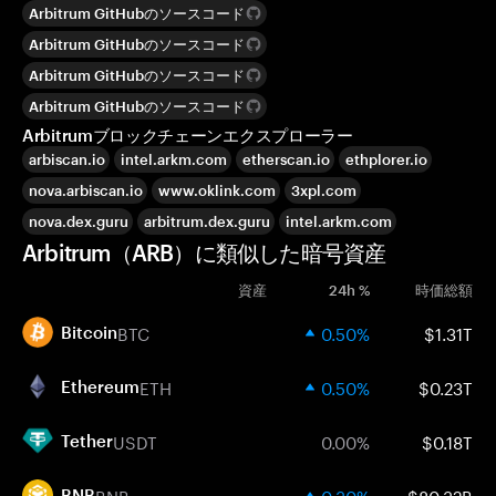
Arbitrum GitHubのソースコード
Arbitrum GitHubのソースコード
Arbitrum GitHubのソースコード
Arbitrum GitHubのソースコード
Arbitrumブロックチェーンエクスプローラー
arbiscan.io
intel.arkm.com
etherscan.io
ethplorer.io
nova.arbiscan.io
www.oklink.com
3xpl.com
nova.dex.guru
arbitrum.dex.guru
intel.arkm.com
Arbitrum（ARB）に類似した暗号資産
資産
24h %
時価総額
BTC
0.50%
$1.31T
Bitcoin
ETH
0.50%
$0.23T
Ethereum
USDT
0.00%
$0.18T
Tether
BNB
0.30%
$80.32B
BNB